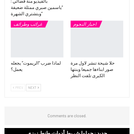
بالفيديو منة فضالي :
“ياسمين صبري ممثلة ضعيفة
وبتشتري الشهرة”
اخبار النجوم
غرائب وطرائف
حلا شيحة تنشر لاول مرة
لماذا ضرب “الريموت” يجعله
صور ابناءها جميعا وبنتها
يعمل؟
الكبرى تلفت النظر
PREV
NEXT
Comments are closed.
جديد : حملوا شريط أدوات طنط زيزى