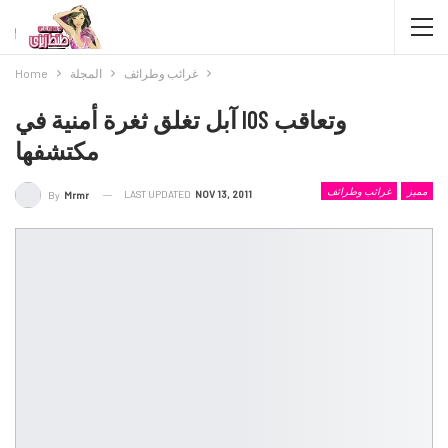
غرائب وطرائف
المجلة
Home
آبل تغلق ثغرة أمنية في IOS وتعاقب
مكتشفها
مميز
غرائب وطرائف
LAST UPDATED
NOV 13, 2011
By
Mrmr