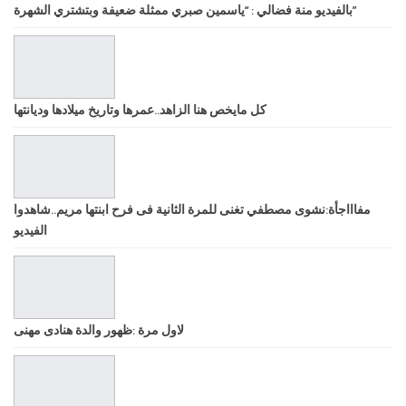
بالفيديو منة فضالي : “ياسمين صبري ممثلة ضعيفة وبتشتري الشهرة”
كل مايخص هنا الزاهد..عمرها وتاريخ ميلادها وديانتها
مفاااجأة:نشوى مصطفي تغنى للمرة الثانية فى فرح ابنتها مريم..شاهدوا
الفيديو
لاول مرة :ظهور والدة هنادى مهنى