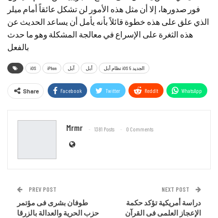
فور صدورها، إلا أن مثل هذه الأمور لن تشكل عائقاً أمام ميلر
الذي علق على هذه خطوة قائلاً بأنه يأمل أن يساعد الحديث عن
هذه الثغرة على الإسراع في معالجة المشكلة وهو ما حدث
بالفعل
نظام أبل iOS 5 الجديد
أبل
آبل
iPhon
iOS
Facebook
Twitter
ReddIt
WhatsApp
Share
Email
Mrmr
1381 Posts
0 Comments
PREV POST
NEXT POST
دراسة أمريكية تؤكد حكمة
طوفان بشرى فى مؤتمر
الإعجاز العلمى فى القرآن
حزب الحرية والعدالة بالزرقا