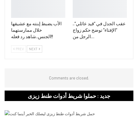
عقب الجدل في “قيد عائلي”..
الأب يضبط إبنته مع عشيقها
“الإفتاء” توضح حكم زواج
خلال ممارستهما
الرجل من…
الجنس..شاهد رد فعله!!
PREV
NEXT
Comments are closed.
جديد : حملوا شريط أدوات طنط زيزى