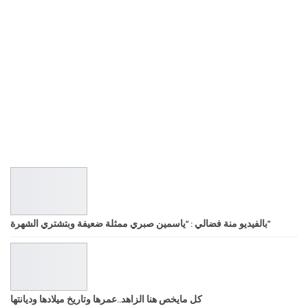
بالفيديو منة فضالي : “ياسمين صبري ممثلة ضعيفة وبتشتري الشهرة”
كل مايخص هنا الزاهد..عمرها وتاريخ ميلادها وديانتها