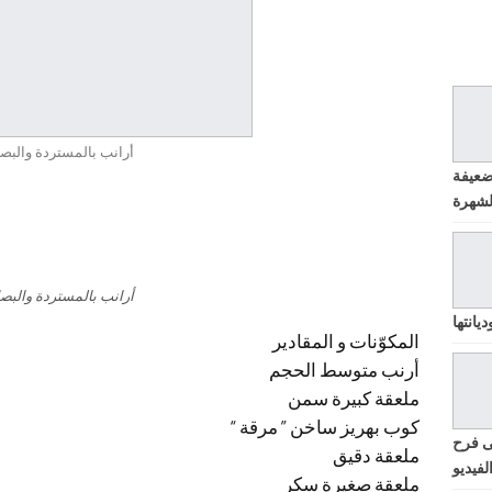
أرانب بالمستردة والبص
ضعيفة
أرانب بالمستردة والبص
يانتها
المكوّنات و المقادير
أرنب متوسط الحجم
ملعقة كبيرة سمن
كوب بهريز ساخن ” مرقة “
ى فرح
ملعقة دقيق
لفيديو
ملعقة صغيرة سكر