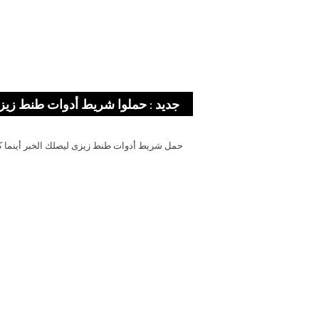
جديد : حملوا شريط أدوات طنط زيز