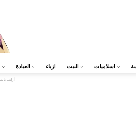
ة
اسلاميات
البيت
ازياء
العيادة
ا
أرانب بال