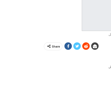
ل
Share
ل