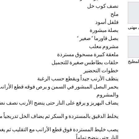
نصف كوب خل
ملح
فلفل أسود
 مهنى
بصلة مبشورة
بصل قاورما ” صغير “
مشروم معلب
ملعقة كبيرة مسحوق مستردة
لمطبخ
حلقات بطاطس صغيرة للتجميل
خطوات التحضير
ينظف الأرنب جيداً ويقطع حسب الرغبة
يحمر البصل المبشور في السمن و يرص فوقه قطع الأرانب 
والمشروم
يضاف البهريز و يرفع على النار حتى ينضج الأرنب نصف نض
يخلط الدقيق بالمستردة و السكر ثم يضاف الخل تدريجياً مع
يصب خليط المستردة فوق قطع الأرانب مع التقليب ثم يغطى
النار حتى ينضج تماماً