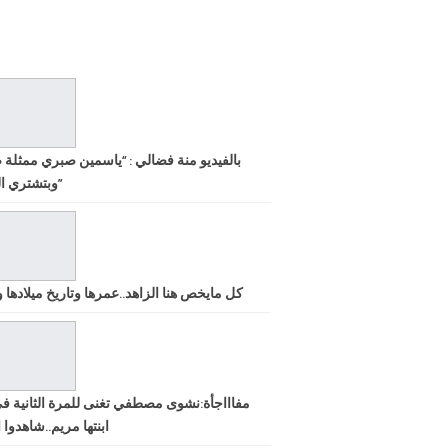
بالفيديو منة فضالي : “ياسمين صبري ممثلة 
وبتشتري الشهرة”
كل مايخص هنا الزاهد..عمرها وتاريخ ميلادها ود
مفاااجأة:نشوى مصطفي تغنى للمرة الثانية ف
ابنتها مريم..شاهدوا ا