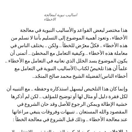
اساليب نبوية لمعالجة
الاخطاء
هذا مختصر لبعض القواعد والأساليب النبوية في معالجة
الأخطاء ، وتعود أهمية الموضوع إلى التسليم بأننا لا نسلم من
هذه الأخطاء .. فكلٌ معرّض للخطأ .. ولكن .. يختلف الناس في
معاملة هذه الأخطاء .. وكيفية التعامل مع المخطئ .. أتمنى أن
يكون الموضوع يسد الخلل الذي نعانيه في التعامل مع الأخطاء ..
علماً أن هذا تلخيصٌ لكتاب (الأساليب النبوية في التعامل مع
أخطاء الناس) لفضيلة الشيخ محمد صالح المنجّد..
وإنما كان هذا التلخيص ليسهل استذكاره وحفظه .. مع التنبيه أن
لكل فقرة دليل أو مثال لها أو توضيح للمؤلف .. لكن لم أذكرها
خشية الإطالة ويمكن الرجوع للأصل وقد حان الشروع في
المقصود والله المستعان .. تنبيهات وفروقات ينبغي مراعاتها
عند معالجة الأخطاء .. وذلك قبل الشروع في معالجة الخطأ :
1-
الإخلاص:
بحيث يكون لا يكون القصد التشفي والانتقام ولا