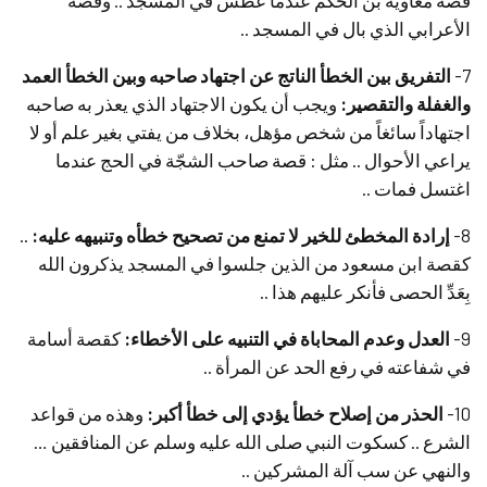
قصة معاوية بن الحكم عندما عطس في المسجد .. وقصة
الأعرابي الذي بال في المسجد ..
7-
التفريق بين الخطأ الناتج عن اجتهاد صاحبه وبين الخطأ العمد
والغفلة والتقصير:
ويجب أن يكون الاجتهاد الذي يعذر به صاحبه
اجتهاداً سائغاً من شخص مؤهل، بخلاف من يفتي بغير علم أو لا
يراعي الأحوال .. مثل : قصة صاحب الشجّة في الحج عندما
اغتسل فمات ..
8-
إرادة المخطئ للخير لا تمنع من تصحيح خطأه وتنبيهه عليه:
..
كقصة ابن مسعود من الذين جلسوا في المسجد يذكرون الله
بِعَدِّ الحصى فأنكر عليهم هذا ..
9-
العدل وعدم المحاباة في التنبيه على الأخطاء:
كقصة أسامة
في شفاعته في رفع الحد عن المرأة ..
10-
الحذر من إصلاح خطأ يؤدي إلى خطأ أكبر:
وهذه من قواعد
الشرع .. كسكوت النبي صلى الله عليه وسلم عن المنافقين …
والنهي عن سب آلة المشركين ..