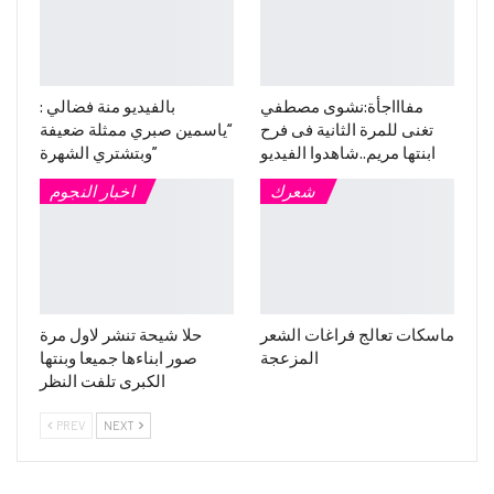
مفاااجأة:نشوى مصطفي
بالفيديو منة فضالي :
تغنى للمرة الثانية فى فرح
“ياسمين صبري ممثلة ضعيفة
ابنتها مريم..شاهدوا الفيديو
وبتشتري الشهرة”
شعرك
اخبار النجوم
ماسكات تعالج فراغات الشعر
حلا شيحة تنشر لاول مرة
المزعجة
صور ابناءها جميعا وبنتها
الكبرى تلفت النظر
PREV
NEXT