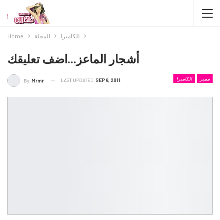
الكاميرا
المجلة
Home
أشجار الماعز…اضف تعليقك
مميز
الكاميرا
LAST UPDATED
SEP 6, 2011
By
Mrmr