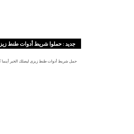
جديد : حملوا شريط أدوات طنط زيز