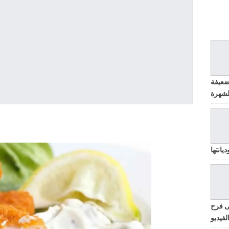
ضعيفة
يانتها
ى فرح
لفيديو