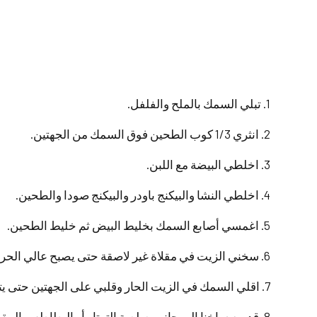
1. تبلي السمك بالملح والفلفل.
2. انثري 1/3 كوب الطحين فوق السمك من الجهتين.
3. اخلطي البيضة مع اللبن.
4. اخلطي النشا والبيكنج باودر والبيكنج صودا والطحين.
5. اغمسي أصابع السمك بخليط البيض ثم خليط الطحين.
6. سخني الزيت في مقلاة غير لاصقة حتى يصبح عالي الحرارة.
7. اقلي السمك في الزيت الحار وقلبي على الجهتين حتى يتحمر ويقرمش.
8. قدميه ساخنا إلى جانب صلصة الترتار أو البطاطس المقلية.