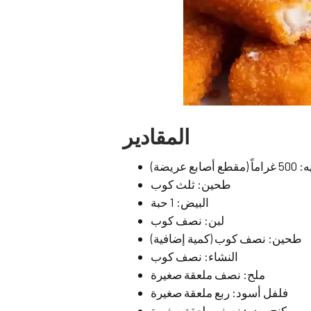
المقادير
ع عريضة)
طحين: ثلث كوب
البيض: 1 حبة
لبن: نصف كوب
طحين: نصف كوب (كمية إضافية)
النشاء: نصف كوب
ملح: نصف ملعقة صغيرة
فلفل أسود: ربع ملعقة صغيرة
بيكنج بودر: نصف ملعقة صغيرة