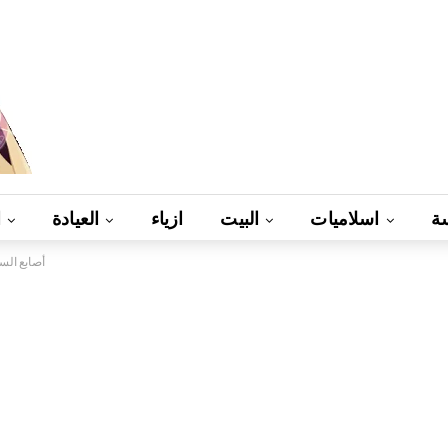
ة
اسلاميات
البيت
ازياء
العيادة
ا
أصابع ال