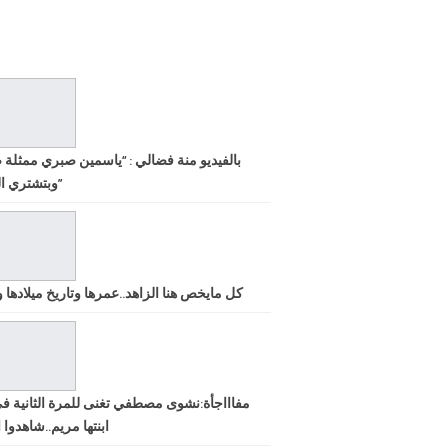
بالفيديو منة فضالي : “ياسمين صبري ممثلة 
وبتشتري الشهرة”
كل مايخص هنا الزاهد..عمرها وتاريخ ميلادها ود
مفاااجأة:نشوى مصطفي تغنى للمرة الثانية ف
ابنتها مريم..شاهدوا ا