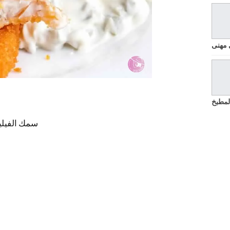
 مهنى
لمطبخ
سمك الفيليه: 500 غراماً (مقطع أصاب