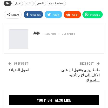
لحظات الشقاء
التحدى
الادب
اقوال
Facebook
Twitter
ReddIt
WhatsApp
Share
Email
Jojo
3379 Posts
0 Comments
PREV POST
NEXT POST
طنط زيزى هتقول لك على
اصول الضيافة
الاكل اللى لازم تأكليه
لجوزك….
YOU MIGHT ALSO LIKE