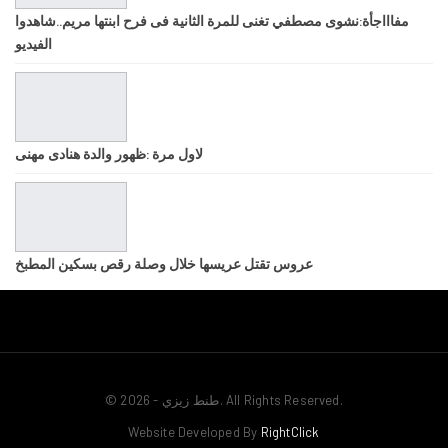
مفاااجأة:نشوى مصطفي تغنى للمرة الثانية فى فرح ابنتها مريم..شاهدوا
الفيديو
لاول مرة :ظهور والدة هنادى مهنى
عروس تقتل عريسها خلال وصلة رقص بسكين المطبخ
© 2026 - طنط زيزي. All Rights Reserved.
Website Developed By
RightClick