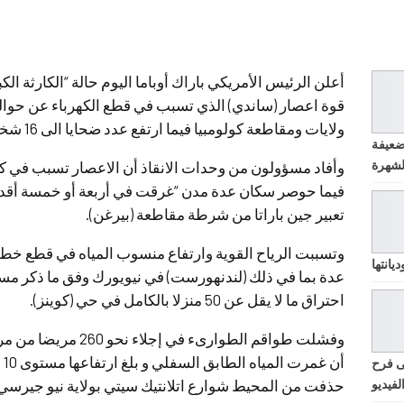
أعلن الرئيس الأمريكي باراك أوباما اليوم حالة “الكارثة الكب
ولايات ومقاطعة كولومبيا فيما ارتفع عدد ضحايا الى 16 شخصا في أمريكا الشمالية.
ضعيفة
وأفاد مسؤولون من وحدات الانقاذ أن الاعصار تسبب في ك
تعبير جين باراتا من شرطة مقاطعة (بيرغن).
وتسببت الرياح القوية وارتفاع منسوب المياه في قطع خطو
يانتها
عدة بما في ذلك (لندنهورست) في نيويورك وفق ما ذكر مس
احتراق ما لا يقل عن 50 منزلا بالكامل في حي (كوينز).
وفشلت طواقم الطوارىء ف
أن
ى فرح
لفيديو
حذفت من المحيط شوارع اتلانتيك سيتي بولاية نيو جيرسي