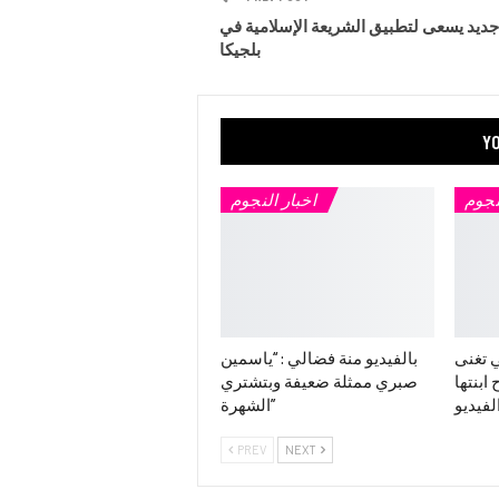
ديد يسعى لتطبيق الشريعة الإسلامية في
بلجيكا
YO
نجوم
اخبار النجوم
 تغنى
بالفيديو منة فضالي : “ياسمين
ابنتها
صبري ممثلة ضعيفة وبتشتري
لفيديو
الشهرة”
PREV
NEXT