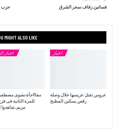
فساتين زفاف سحر الشرق
حزب ج
U MIGHT ALSO LIKE
اخبار
اخبار ال
عروس تقتل عريسها خلال وصلة
مفاااجأة:نشوى مصطفي
رقص بسكين المطبخ
للمرة الثانية فى فرح 
مريم..شاهدوا ا