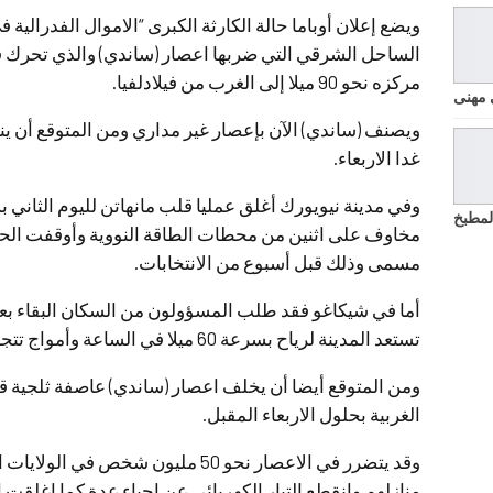
ويضع إعلان أوباما حالة الكارثة الكبرى “الاموال الفدرال
الساحل الشرقي التي ضربها اعصار (ساندي) والذي تحرك فجر 
مركزه نحو 90 ميلا إلى الغرب من فيلادلفيا.
 مهنى
ويصنف (ساندي) الآن بإعصار غير مداري ومن المتوقع أن ين
غدا الاربعاء.
وفي مدينة نيويورك أغلق عمليا قلب مانهاتن لليوم الثاني 
لمطبخ
مخاوف على اثنين من محطات الطاقة النووية وأوقفت الحملة
مسمى وذلك قبل أسبوع من الانتخابات.
أما في شيكاغو فقد طلب المسؤولون من السكان البقاء بع
تستعد المدينة لرياح بسرعة 60 ميلا في الساعة وأمواج تتجاوز ال24 قدما غدا الأربعاء.
ومن المتوقع أيضا أن يخلف اعصار (ساندي) عاصفة ثلجية قد 
الغربية بحلول الاربعاء المقبل.
وقد يتضرر في الاعصار نحو 50 مليون شخ
منازلهم وانقطع التيار الكهربائي عن احياء عدة كما اغلق