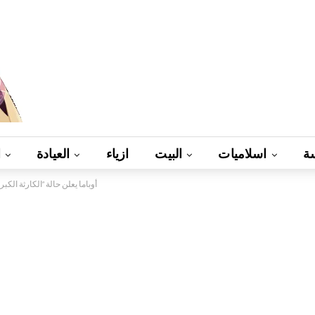
ة
اسلاميات
البيت
ازياء
العيادة
ا
..أوباما يعلن حالة “الكارثة ا