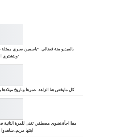
بالفيديو منة فضالي : “ياسمين صبري ممثلة 
وبتشتري الشهرة”
كل مايخص هنا الزاهد..عمرها وتاريخ ميلادها ود
مفاااجأة:نشوى مصطفي تغنى للمرة الثانية ف
ابنتها مريم..شاهدوا ا