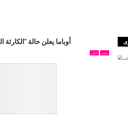
..أوباما يعلن حالة “الكارث
ى
مميز
اخبار