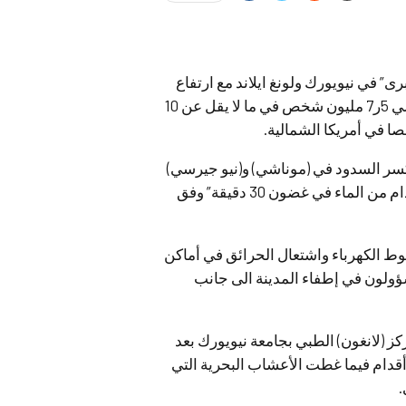
رى” في نيويورك ولونغ ايلاند مع ارتفاع
قوة اعصار (ساندي) الذي تسبب في قطع الكهرباء عن حوالي 5ر7 مليون شخص في ما لا يقل عن 10
سر السدود في (موناشي) و(نيو جيرسي)
فيما حوصر سكان عدة مدن “غرقت في أربعة أو خمسة أقدام من الماء في غضون 30 دقيقة” وفق
ط الكهرباء واشتعال الحرائق في أماكن
ؤولون في إطفاء المدينة الى جانب
ي إجلاء نحو 260 مريضا من مركز (لانغون) الطبي بجامعة نيويورك بعد
 غمرت المياه الطابق السفلي و بلغ ارتفاعها مستوى 10 أقدام فيما غطت الأعشاب البحرية التي
.