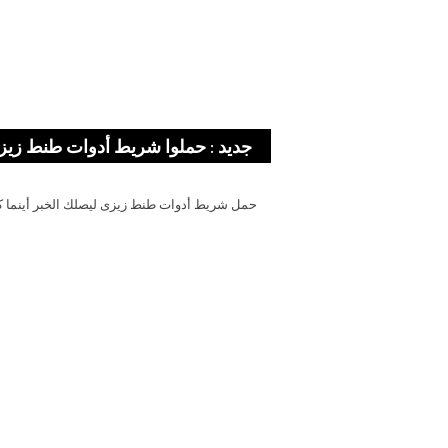
جديد : حملوا شريط أدوات طنط زيز