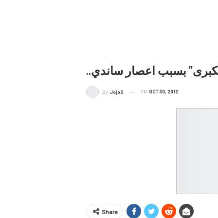
ة الكبرى” بسبب اعصار ساندي
ON
OCT 30, 2012
By
Jojo2
Share