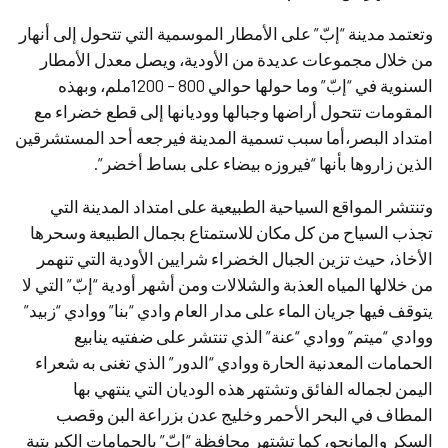
وتعتمد مدينة “إبّ” على الأمطار الموسمية التي تتحول إلى أنهار
من خلال مجموعات عديدة من الأودية، ويصل معدل الأمطار
السنوية في “إبّ” وما حولها حوالي 800 – 1200ملم، وبهذه
المقومات تتحول أراضها وجبالها ووديانها إلى قطع خضراء مع
امتداد البصر،أما سبب تسمية المدينة فيرجعه أحد المستشرقين
الذين زاروها بأنها “فيروزه بيضاء على بساط أخضر”.
وتنتشر المواقع السياحية الطبيعية على امتداد المدينة التي
تجذب السياح من كل مكان للاستمتاع بجمال الطبيعة وسحرها
الأخاذ، حيث تزين الجبال الخضراء شرايين الأودية التي تنهمر
من خلالها المياه العذبة والشلالات ومن أشهر أودية “إبّ” التي لا
يتوقف فيها جريان الماء على مدار العام وادي “بنا” ووادي “زبيد”
ووادي “ميتم” ووادي “عنة” الذي تنتشر على ضفتيه ينابيع
الحمامات المعدنية الحارة ووادي “الدور” الذي تغنى به شعراء
اليمن لجماله الفائق وتشتهر هذه الوديان التي ينتهي بها
المطاف في البحر الأحمر وخليج عدن بزراعة البن وقصب
السكر والمانجو، كما تشتهر محافظة “إبّ” بالحمامات الكبريتية