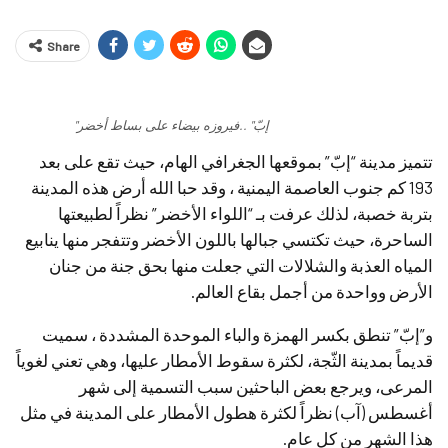
Share
"إبّ" ..فيروزه بيضاء على بساط أخضر
تتميز مدينة “إبّ” بموقعها الجغرافي الهام، حيث تقع على بعد
193 كم جنوب العاصمة اليمنية ، وقد حبا الله أرض هذه المدينة
بتربة خصبة، لذلك عرفت بـ “اللواء الأخضر” نظراً لطبيعتها
الساحرة، حيث تكتسي جبالها باللون الأخضر وتتفجر منها ينابيع
المياه العذبة والشلالات التي جعلت منها بحق جنة من جنان
الأرض وواحدة من أجمل بقاع العالم.
و”إبّ” تنطق بكسر الهمزة والباء الموحدة المشددة ، سميت
قديماً بمدينة الثّجة، لكثرة سقوط الأمطار عليها، وهي تعني لغوياً
المرعى، ويرجع بعض الباحثين سبب التسمية إلى شهر
أغسطس (آب) نظراً لكثرة هطول الأمطار على المدينة في مثل
هذا الشهر من كل عام.