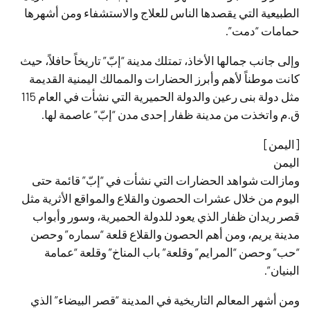
الطبيعية التي يقصدها الناس للعلاج والاستشفاء ومن أشهرها
حمامات “دمت”.
وإلى جانب جمالها الأخاذ، تمتلك مدينة “إبّ” تاريخاً حافلاً، حيث
كانت موطناً لأهم وأبرز الحضارات والممالك اليمنية القديمة
مثل دولة بنى رعين والدولة الحميرية التي نشأت في العام 115
ق.م واتخذت من مدينة ظفار إحدى مدن “إبّ” عاصمة لها.
[اليمن]
اليمن
ومازالت شواهد الحضارات التي نشأت في “إبّ” قائمة حتى
اليوم من خلال عشرات الحصون والقلاع والمواقع الأثرية مثل
قصر ريدان ظفار الذي يعود للدولة الحميرية، وسور وأبواب
مدينة يريم، ومن أهم الحصون والقلاع قلعة “سماره” وحصن
“حب” وحصن “المرايم” وقلعة” باب المناخ” وقلعة “عمامة
البنيان”.
ومن أشهر المعالم التاريخية في المدينة “قصر البيضاء” الذي