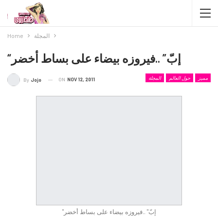
المجلة
Home
“إبّ” ..فيروزه بيضاء على بساط أخضر
مميز
حول العالم
المجلة
ON
NOV 12, 2011
By
Jojo
"إبّ" ..فيروزه بيضاء على بساط أخضر