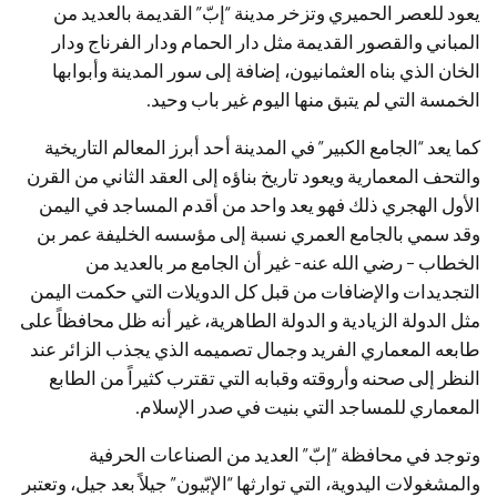
يعود للعصر الحميري وتزخر مدينة “إبّ” القديمة بالعديد من
المباني والقصور القديمة مثل دار الحمام ودار الفرناج ودار
الخان الذي بناه العثمانيون، إضافة إلى سور المدينة وأبوابها
الخمسة التي لم يتبق منها اليوم غير باب وحيد.
كما يعد “الجامع الكبير” في المدينة أحد أبرز المعالم التاريخية
والتحف المعمارية ويعود تاريخ بناؤه إلى العقد الثاني من القرن
الأول الهجري ذلك فهو يعد واحد من أقدم المساجد في اليمن
وقد سمي بالجامع العمري نسبة إلى مؤسسه الخليفة عمر بن
الخطاب – رضي الله عنه- غير أن الجامع مر بالعديد من
التجديدات والإضافات من قبل كل الدويلات التي حكمت اليمن
مثل الدولة الزيادية و الدولة الطاهرية، غير أنه ظل محافظاً على
طابعه المعماري الفريد وجمال تصميمه الذي يجذب الزائر عند
النظر إلى صحنه وأروقته وقبابه التي تقترب كثيراً من الطابع
المعماري للمساجد التي بنيت في صدر الإسلام.
وتوجد في محافظة “إبّ” العديد من الصناعات الحرفية
والمشغولات اليدوية، التي توارثها “الإبّيون” جيلاً بعد جيل، وتعتبر