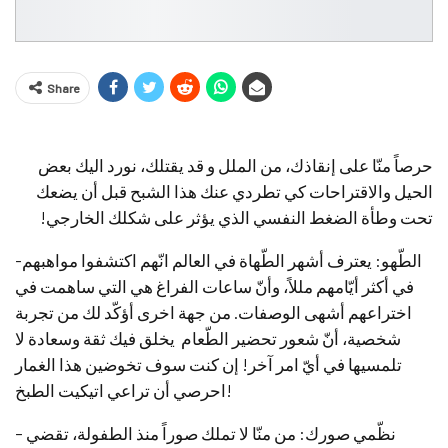
Share
حرصاً منّا على إنقاذك، من الملل و قد يقتلك، نورد اليك بعض
الحيل والاقتراحات كي تطردي عنك هذا الشبح قبل أن يضعك
تحت وطأة الضغط النفسي الذي يؤثر على شكلك الخارجي!
-الطّهو: يعترف أشهر الطّهاة في العالم انّهم اكتشفوا مواهبهم
في أكثر أيّامهم مللاً، وأنّ ساعات الفراغ هي التي ساهمت في
اختراعهم أشهى الوصفات. من جهة اخرى أؤكّد لك من تجربة
شخصية، أنّ شعور تحضير الطّعام يخلق فيك ثقة وسعادة لا
تلمسيها في أيّ امر آخر! إن كنت سوف تخوضين هذا الغمار
احرصي أن تراعي اتيكيت الطبخ!
– نظّمي صورك: من منّا لا تملك صوراً منذ الطفولة، تقضي