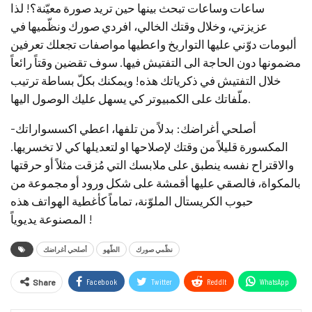
ساعات وساعات تبحث بينها حين تريد صورة معيّنة؟! لذا
عزيزتي، وخلال وقتك الخالي، افردي صورك ونظّميها في
ألبومات دوّني عليها التواريخ واعطيها مواصفات تجعلك تعرفين
مضمونها دون الحاجة الى التفتيش فيها. سوف تقضين وقتاً رائعاً
خلال التفتيش في ذكرياتك هذه! ويمكنك بكلّ بساطة ترتيب
ملّفاتك على الكمبيوتر كي يسهل عليك الوصول اليها.
-أصلحي أغراضك: بدلاً من تلفها، اعطي اكسسواراتك
المكسورة قليلاً من وقتك لإصلاحها او لتعديلها كي لا تخسريها.
والاقتراح نفسه ينطبق على ملابسك التي مُزقت مثلاً أو حرقتها
بالمكواة، فالصقي عليها أقمشة على شكل ورود أو مجموعة من
حبوب الكريستال الملوّنة، تماماً كأغطية الهواتف هذه
المصنوعة يديوياً !
نظّمي صورك
الطّهو
أصلحي أغراضك
Facebook
Twitter
ReddIt
WhatsApp
Share
Email