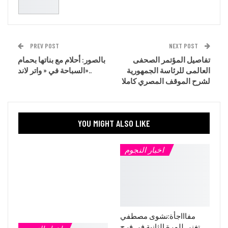
PREV POST
NEXT POST
تفاصيل المؤتمر الصحفى
بالصور: أحلام مع بناتها بحمام
العالمى للرئاسة الجمهورية
السباحة في « واتر لاند»..
لشرح الموقف المصري كاملا
YOU MIGHT ALSO LIKE
اخبار النجوم
مفاااجأة:نشوى مصطفي
تغنى للمرة الثانية فى فرح