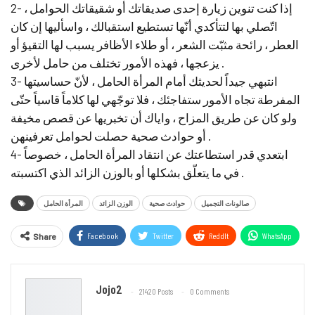
2- إذا كنت تنوين زيارة إحدى صديقاتك أو شقيقاتك الحوامل ،
اتّصلي بها لتتأكدي أنّها تستطيع استقبالك ، واسأليها إن كان
العطر ، رائحة مثبّت الشعر ، أو طلاء الأظافر يسبب لها التقيؤ أو
يزعجها ، فهذه الأمور تختلف من حامل لأخرى .
3- انتبهي جيداً لحديثك أمام المرأة الحامل ، لأنّ حساسيتها
المفرطة تجاه الأمور ستفاجئك ، فلا توجّهي لها كلاماً قاسياً حتّى
ولو كان عن طريق المزاح ، واياك أن تخبريها عن قصص مخيفة
أو حوادث صحية حصلت لحوامل تعرفينهن .
4- ابتعدي قدر استطاعتك عن انتقاد المرأة الحامل ، خصوصاً
في ما يتعلّق بشكلها أو بالوزن الزائد الذي اكتسبته .
صالونات التجميل
حوادث صحية
الوزن الزائد
المرأة الحامل
Facebook
Twitter
ReddIt
WhatsApp
Share
Email
Jojo2
21420 Posts
0 Comments