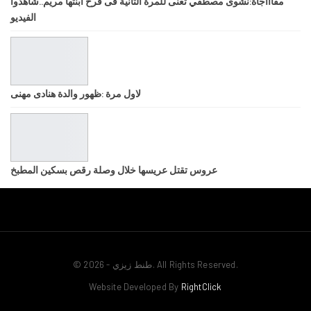
مفاااجأة:نشوى مصطفي تغنى للمرة الثانية فى فرح ابنتها مريم..شاهدوا
الفيديو
لاول مرة :ظهور والدة هنادى مهنى
عروس تقتل عريسها خلال وصلة رقص بسكين المطبخ
© 2026 - طنط زيزي. All Rights Reserved.
Website Developed By
RightClick