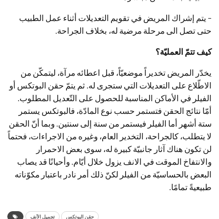
– يتم إشراك المريض في تقويم التعديلات أثناء عمل الطبيب
حتى تصل الى مرحلة مرضية له، بخلاف الجراحة.
كيف
تتمّ
العمليّة؟
يخدّر المريض تخديراً موضعيّاً، قبل اعطائه مرآة، ليتمكّن من
الاطّلاع على التعديلات التي ستجرى له. ثم يتمّ حقن البوتكس أو
الفيلر في الأماكن المناسبة للحصول على التّعديل المطلوب.
أمّا نتائج الحقن فتستمر حسب نوع المادّة، فالبوتكس يستمر
ستة أشهر أما الفيلر فيستمر من سنة إلى سنتين. وبما أنّ الحقن
لا يتطلب، كالجراحة، التخدير العام، وغيره من الاجراءات، فحتماً
لن تكون هناك آثار جانبيّة كبيرة له، سوى بعض الاحمرار
والانتفاخ الموقت في الانف يزول خلال أيّام. وأحيانًا قد يصاب
البعض بالحساسيّة من الفيلر لكنّ ذلك أمر نادر باعتبار مكوّناته
طبيعيةً تمامًا.
حقن البوتكس
تجميل الأنف