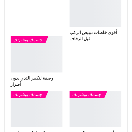
أقوى خلطات تبييض الركب
قبل الزفاف
جسمك وبشرتك
وصفة لتكبير الثدي بدون
أضرار
جسمك وبشرتك
جسمك وبشرتك