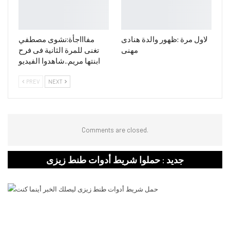
لاول مرة :ظهور والدة هنادى
مفاااجأة:نشوى مصطفي
مهنى
تغنى للمرة الثانية فى فرح
ابنتها مريم..شاهدوا الفيديو
PREV
NEXT
Comments are closed.
جديد : حملوا شريط أدوات طنط زيزى