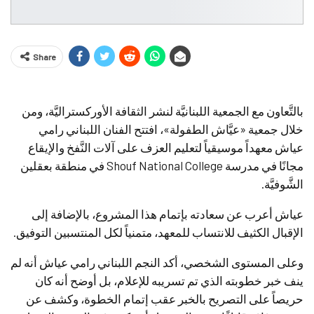
Share
بالتَّعاون مع الجمعية اللبنانيَّة لنشر الثقافة الأوركستراليَّة، ومن
خلال جمعية «عيَّاش الطفولة»، افتتح الفنان اللبناني رامي
عياش معهداً موسيقياً لتعليم العزف على آلات النَّفخ والإيقاع
مجانًا في مدرسة Shouf National College في منطقة بعقلين
الشَّوفيَّة.
عياش أعرب عن سعادته بإتمام هذا المشروع، بالإضافة إلى
الإقبال الكثيف للانتساب للمعهد، متمنياً لكل المنتسبين التوفيق.
وعلى المستوى الشخصي، أكد النجم اللبناني رامي عياش أنه لم
ينف خبر خطوبته الذي تم تسريبه للإعلام، بل أوضح أنه كان
حريصاً على التصريح بالخبر عقب إتمام الخطوة، وكشف عن