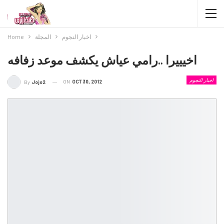
اخبار النجوم
المجلة
Home
اخيييرا ..رامي عياش يكشف موعد زفافه
اخبار النجوم
ON
OCT 30, 2012
By
Jojo2