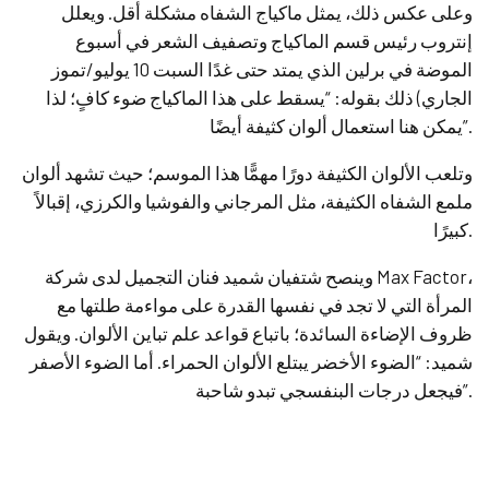
وعلى عكس ذلك، يمثل ماكياج الشفاه مشكلة أقل. ويعلل
إنتروب رئيس قسم الماكياج وتصفيف الشعر في أسبوع
الموضة في برلين الذي يمتد حتى غدًا السبت 10 يوليو/تموز
الجاري) ذلك بقوله: “يسقط على هذا الماكياج ضوء كافٍ؛ لذا
يمكن هنا استعمال ألوان كثيفة أيضًا”.
وتلعب الألوان الكثيفة دورًا مهمًّا هذا الموسم؛ حيث تشهد ألوان
ملمع الشفاه الكثيفة، مثل المرجاني والفوشيا والكرزي، إقبالاً
كبيرًا.
وينصح شتفيان شميد فنان التجميل لدى شركة Max Factor،
المرأة التي لا تجد في نفسها القدرة على مواءمة طلتها مع
ظروف الإضاءة السائدة؛ باتباع قواعد علم تباين الألوان. ويقول
شميد: “الضوء الأخضر يبتلع الألوان الحمراء. أما الضوء الأصفر
فيجعل درجات البنفسجي تبدو شاحبة”.