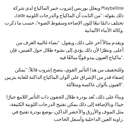
ويعلل بوريس إنتروب خبير الماكياج لدى شركة Maybelline
Jade ذلك بقوله: “من الثابت أن الماكياج والدرجات اللونية
تختلف دائمًا تبعًا للون الإضاءة وسقوط الضوء”، حسب ما ذكرت
وكالة الأنباء الألمانية.
ويقدم مثالاً آخر على ذلك، ويقول: “تضاء غالبية الغرف من
أعلى. ونظرًا لأن ذلك يؤدي إلى نشوء ظلال حول العينين، فإن
ماكياج العيون يبدو قويًّا مبالغًا فيه”.
وللتخفيف من هذا التأثير القوي، ينصح إنتروب قائلاً: “يمكن
إضفاء قدر من الإشراق على ألوان الماكياج الداكنة للغاية بتزيين
العيون بألوان عاكسة ومتلألئة”.
وبناءً على ذلك، تُعد بودرة ظلال الجفون ذات التأثير اللامع خيارًا
جيدًا. وبالإضافة إلى ذلك يمكن تفتيح الدرجات اللونية الكثيفة،
مثل الموف والأزرق والأخضر الداكن، بوضع بودرة تفتيح في
زاوية العين الداخلية وأسفل الحاجب.