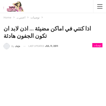
توصيات
اعتني بـ
Home
اذا كنتي في اماكن مضيئة … اذن لابد ان
تكون الجفون هادئة
توصيات
LAST UPDATED
JUL 11, 2011
By
Jojo