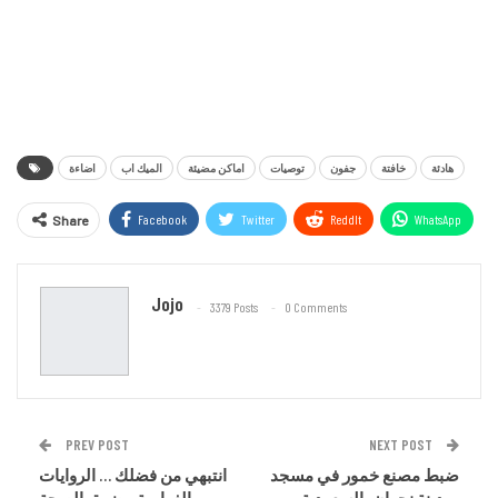
هادئة
خافتة
جفون
توصيات
اماكن مضيئة
الميك اب
اضاءة
Facebook
Twitter
ReddIt
WhatsApp
Share
Email
Jojo
3379 Posts
0 Comments
PREV POST
NEXT POST
ضبط مصنع خمور في مسجد
انتبهي من فضلك … الروايات