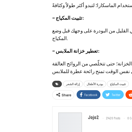
– تثبيت المكياج:
 القليل من البودرة على وجهك قبل وضع
المكياج.
– تعطير خزانة الملابس:
خزانة؛ حتى تتخلّصي من الروائح العالقة
ي نفس الوقت تمنح رائحة عطرة للملابس
تثبيت المكياج
بودرة الأطفال
إزالة الشعر
Facebook
Twitter
Share
Jojo2
21420 Posts
0 