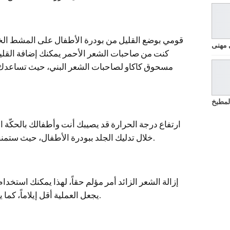
قومي بوضع القليل من بودرة الأطفال على المشط ا
 مهنى
كنت من صاحبات الشعر الأحمر يمكنك إضافة القليل
مسحوق كاكاو لصاحبات الشعر البني، حيث تساعدك
لمطبخ
ارتفاع درجة الحرارة قد يصيبك أنت وأطفالك بالحكّة ا
خلال تدليك الجلد ببودرة الأطفال، حيث ستمنحك بشرة ناعمة لها رائحة جذابة بدون ألم.
إزالة الشعر الزائد أمر مؤلم حقاً، لهذا يمكنك استخدا
يجعل العملية أقل إيلاماً، كما يمنع إحمرار البشرة الناتج عن إزالة الشعر.