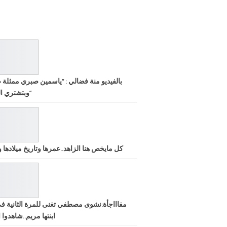
بالفيديو منة فضالي : “ياسمين صبري ممثلة 
وبتشتري الشهرة”
كل مايخص هنا الزاهد..عمرها وتاريخ ميلادها ود
مفاااجأة:نشوى مصطفي تغنى للمرة الثانية ف
ابنتها مريم..شاهدوا ا