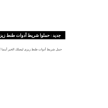
جديد : حملوا شريط أدوات طنط زيز