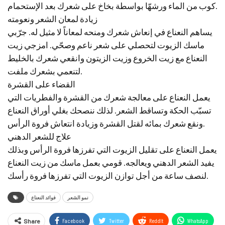
كوب من الماء ورشهّا بواسطة بخاخ على شعرك بعد الإستحمام.
زيادة لمعان الشعر ونعومته
يساهم النعناع في إنعاش شعرك ومنحه لمعاناً لا مثيل له. جرّبي
ماسك الزيوت لتحصلي على شعر ناعم وصحّي. امزجي زيت
النعناع مع زيت الخروع وزيت الزيتون وانقعي شعرك بالخليط
لتنعمي بشعرك ملفت.
القضاء على القشرة
يعمل النعناع على معالجة شعرك من القشرة والفطريات التي
تسبّب الحكة وتساقط الشعر. لذلك ننصحك بغلي أوراق النعناع
ونقع شعرك بمائه لقتل القشرة وزيادة انتعاش فروة الرأس.
علاج للشعر الدهني
يعمل النعناع على تقليل الزيوت التي تفرزها فروة الرأس وبذلك
يفيد الشعر الدهني ويعالجه. قومي بعمل ماسك من زيت النعناع
لنصف ساعة من أجل توازن الزيوت التي تفرزها فروة رأسك.
نمو الشعر
فوائد النعناع
Facebook
Twitter
ReddIt
WhatsApp
Share