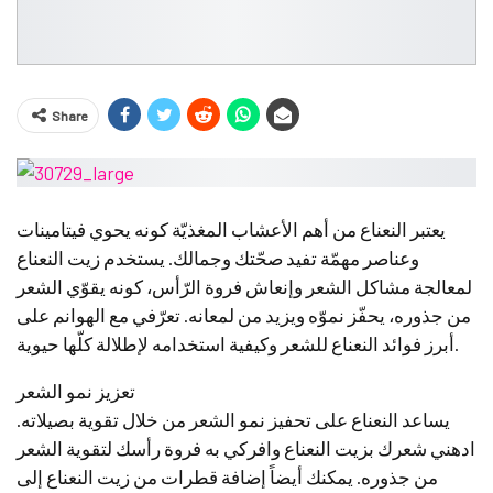
Share
يعتبر النعناع من أهم الأعشاب المغذيّة كونه يحوي فيتامينات
وعناصر مهمّة تفيد صحّتك وجمالك. يستخدم زيت النعناع
لمعالجة مشاكل الشعر وإنعاش فروة الرّأس، كونه يقوّي الشعر
من جذوره، يحفّز نموّه ويزيد من لمعانه. تعرّفي مع الهوانم على
أبرز فوائد النعناع للشعر وكيفية استخدامه لإطلالة كلّها حيوية.
تعزيز نمو الشعر
يساعد النعناع على تحفيز نمو الشعر من خلال تقوية بصيلاته.
ادهني شعرك بزيت النعناع وافركي به فروة رأسك لتقوية الشعر
من جذوره. يمكنك أيضاً إضافة قطرات من زيت النعناع إلى