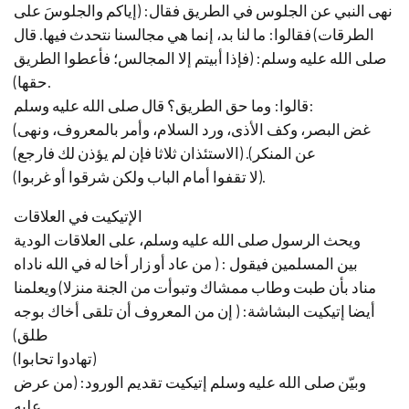
نهى النبي عن الجلوس في الطريق فقال: (إياكم والجلوسَ على
الطرقات) فقالوا: ما لنا بد، إنما هي مجالسنا نتحدث فيها. قال
صلى الله عليه وسلم: (فإذا أبيتم إلا المجالس؛ فأعطوا الطريق
حقها).
قالوا: وما حق الطريق؟ قال صلى الله عليه وسلم:
(غض البصر، وكف الأذى، ورد السلام، وأمر بالمعروف، ونهى
عن المنكر). (الاستئذان ثلاثا فإن لم يؤذن لك فارجع)
(لا تقفوا أمام الباب ولكن شرقوا أو غربوا).
الإتيكيت في العلاقات
ويحث الرسول صلى الله عليه وسلم، على العلاقات الودية
بين المسلمين فيقول : ( من عاد أو زار أخا له في الله ناداه
مناد بأن طبت وطاب ممشاك وتبوأت من الجنة منزلا) ويعلمنا
أيضا إتيكيت البشاشة: ( إن من المعروف أن تلقى أخاك بوجه
طلق)
(تهادوا تحابوا)
وبيّن صلى الله عليه وسلم إتيكيت تقديم الورود: (من عرض
عليه