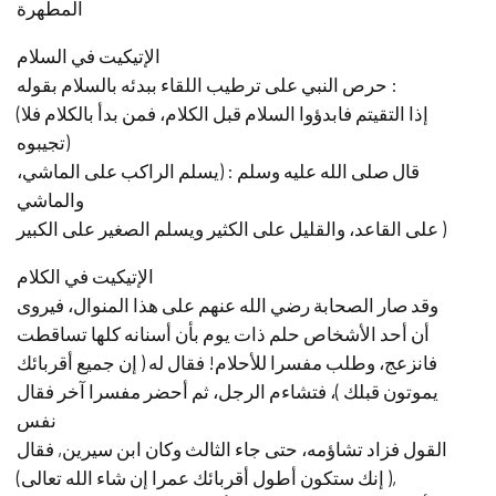
المطهرة
الإتيكيت في السلام
حرص النبي على ترطيب اللقاء ببدئه بالسلام بقوله :
(إذا التقيتم فابدؤوا السلام قبل الكلام، فمن بدأ بالكلام فلا
تجيبوه)
قال صلى الله عليه وسلم : (يسلم الراكب على الماشي،
والماشي
على القاعد، والقليل على الكثير ويسلم الصغير على الكبير )
الإتيكيت في الكلام
وقد صار الصحابة رضي الله عنهم على هذا المنوال، فيروى
أن أحد الأشخاص حلم ذات يوم بأن أسنانه كلها تساقطت
فانزعج، وطلب مفسرا للأحلام! فقال له ( إن جميع أقربائك
يموتون قبلك )، فتشاءم الرجل، ثم أحضر مفسرا آخر فقال
نفس
القول فزاد تشاؤمه، حتى جاء الثالث وكان ابن سيرين, فقال
(إنك ستكون أطول أقربائك عمرا إن شاء الله تعالى ),