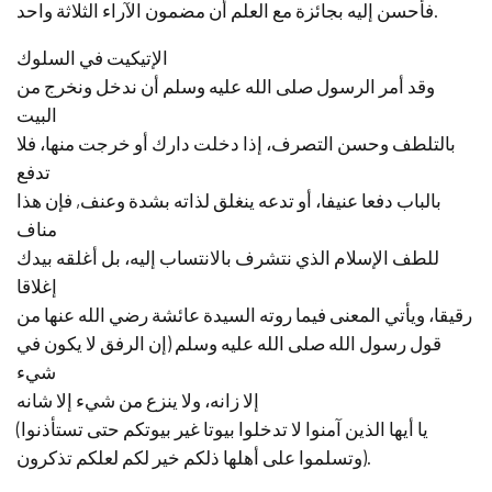
فأحسن إليه بجائزة مع العلم أن مضمون الآراء الثلاثة واحد.
الإتيكيت في السلوك
وقد أمر الرسول صلى الله عليه وسلم أن ندخل ونخرج من
البيت
بالتلطف وحسن التصرف، إذا دخلت دارك أو خرجت منها، فلا
تدفع
بالباب دفعا عنيفا، أو تدعه ينغلق لذاته بشدة وعنف, فإن هذا
مناف
للطف الإسلام الذي نتشرف بالانتساب إليه، بل أغلقه بيدك
إغلاقا
رقيقا، ويأتي المعنى فيما روته السيدة عائشة رضي الله عنها من
قول رسول الله صلى الله عليه وسلم (إن الرفق لا يكون في
شيء
إلا زانه، ولا ينزع من شيء إلا شانه
(يا أيها الذين آمنوا لا تدخلوا بيوتا غير بيوتكم حتى تستأذنوا
وتسلموا على أهلها ذلكم خير لكم لعلكم تذكرون).