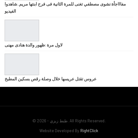
مفاااجأة:نشوى مصطفي تغنى للمرة الثانية فى فرح ابنتها مريم..شاهدوا
الفيديو
لاول مرة :ظهور والدة هنادى مهنى
عروس تقتل عريسها خلال وصلة رقص بسكين المطبخ
© 2026 - طنط زيزي. All Rights Reserved.
Website Developed By
RightClick