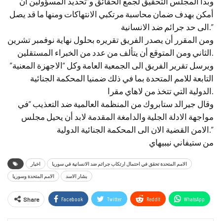
وبدأ المجلس التحقيق لجمع الحقائق و”تحديد المسؤولين ان
أمكن بهدف ضمان محاسبة مرتكبي الانتهاكات ومنها ما قد يصل
الى حد جرائم ضد الانسانية.”
ومن المقرر أن يصدر الفريق تقريره بحلول نهاية نوفمبر تشرين
الثاني ومن المتوقع أن يتألف من عدد من الخبراء المستقلين.
ويرسل تقرير الفريق الى الجمعية العامة وكل “الاجهزة المعنية”
التابعة للامم المتحدة بما في ذلك ضمنيا المحكمة الجنائية
الدولية التي تتخذ من لاهاي مقرا.
وقال جيرالد ستابروك من المنظمة العالمية ضد التعذيب “في
مواجهة الادلة الجلية والدامغة المقدمة لابد أن يحيل مجلس
الامن القضية الان الى المحكمة الجنائية الدولية.”
من ستيفاني نيبيهاي
الامم المتحدة تحقق في احتمال ارتكاب جرائم ضد الانسانية في سوريا
اخبار
بشار الاسد
الامم المتحدة وسوريا
Facebook
Twitter
ReddIt
WhatsApp
Share
Email