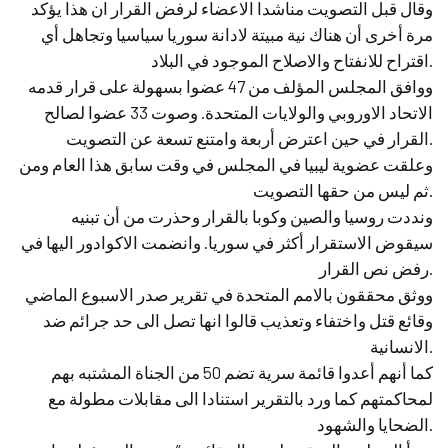
وقال قبل التصويت مناشدا الاعضاء لرفض القرار ان هذا يؤكد
مرة أخرى أن هناك نية مبيتة لادانة سوريا سياسيا وتجاهل أي
اقتراح للانفتاح والاصلاح الموجود في البلاد.
ووافق المجلس المؤلف من 47 عضوا بسهولة على قرار قدمه
الاتحاد الاوروبي والولايات المتحدة. وصوت 33 عضوا لصالح
القرار في حين اعترض أربعة وامتنع تسعة عن التصويت.
وعلقت عضوية ليبيا في المجلس في وقت سابق هذا العام ومن
ثم ليس من حقها التصويت.
ونددت روسيا والصين وكوبا بالقرار وحذرت من أن تبنيه
سيقوض الاستقرار أكثر في سوريا. وانضمت الاكوادور اليها في
رفض نص القرار.
ووثق محققون بالامم المتحدة في تقرير صدر الاسبوع الماضي
وقائع قتل واختفاء وتعذيب قالوا انها تصل الى حد جرائم ضد
الانسانية.
كما أنهم أعدوا قائمة سرية تضم 50 من الجناة المشتبه بهم
لمحاكمتهم كما ورد بالتقرير استنادا الى مقابلات مطولة مع
الضحايا والشهود.