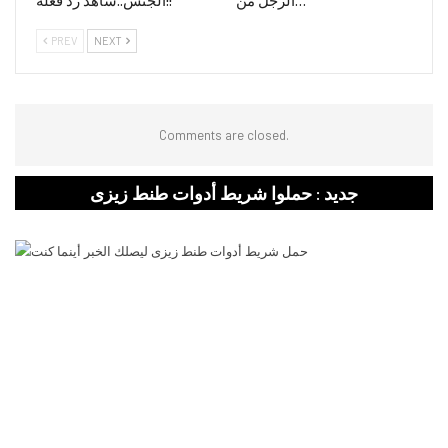
الرجل من…
الجنس..شاهد رد فعله!!
PREV
NEXT
Comments are closed.
جديد : حملوا شريط أدوات طنط زيزى