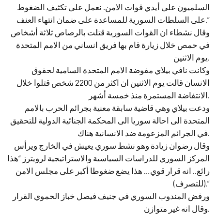
السلميون على أيدي قوات الامن. نعمل على تكثيف الضغوط
على السلطات السورية للمساعدة على ضمان انتهاء العنف.”
وقال نشطاء ان القوات السورية قتلت بالرصاص ثلاثة أشخاص
في حمص خلال زيارة قام بها فريق انساني من الامم المتحدة
يوم الاثنين.
وكانت نافي بيلاي مفوضة الامم المتحدة السامية لحقوق
الانسان قالت يوم الاثنين ان اكثر من 2200 شخص قتلوا خلال
الانتفاضة المستمرة منذ خمسة أشهر.
ودعت بيلاي وهي قاضية سابقة معنية بجرائم الحرب بالامم
المتحدة الى احالة سوريا الى المحكمة الجنائية الدولية للتحقيق
في الجرائم المزعومة ضد الانسانية هناك.
وقال رضوان زيادة وهو نشط سوري يعيش في الخارج ويرأس
المركز السوري للدراسات السياسية والاستراتيجية لرويترز “هذا
رائع.. انه قرار قوي… هذا يضع ضغوطا أكبر على مجلس الامن
(للتصرف).”
ورفض المندوب السوري في جنيف فيصل خباز الحموي القرار
وقال انه غير متوازن.