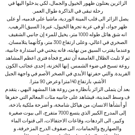
الزائرين يعتلون ظهور الخيول والجمال، لكي يدخلوا اليها في
رحلة تبقى في الذاكرة طوال العمر.
يصل الزائر الى قلب المينة الوردية، ماشيا على قدميه، أو على
ظهر جواد، أو في عربة تجرها الخيول، عبرة ( السيق) الرهيب.
انه شق هائل طوله 1000 متر، يخيل للمرء إن جانبي الشقيف
الصخري في اعالي، وعلى ارتفاع 300 متر، وكأنهما يتلامسان.
وعندما يقترب السيق من نهايته، فانه ينحني في استدارة جانبية،
ثم لا تلبث الظلال الغامضة أن تنفرج فجأة فترى اعظم المشاهد
روعة تسبح في ضوء الشمس. إنها الخزنة، إحدى عجائب الكون
الفريدة. والتي حفرتها الأيدي في الصخر الأصم في واجهة الجبل
الأشم، بارتفاع 140مترا وعرض 90 مترا.
بعد أن يتملى الزائر بأنظاره من روعة هذا المشهد البهي ، يتقدم
ف وسط المدينة، فيشاهد على جانبيه مئات المعالم التي حفرها
أو أنشأها الانسان، من هياكل شامخة، و أضرحة ملكية باذخة،
إلى المدرج الكبير الذي يتسع 7000 متفرج، الى بيوت صغيرة
وكبير، الى الردهات، وقاعات الاحتفالات، الى قنوات الماء
والصهاريج والحمامات، الى صفوف الدرج المزخرفة، و