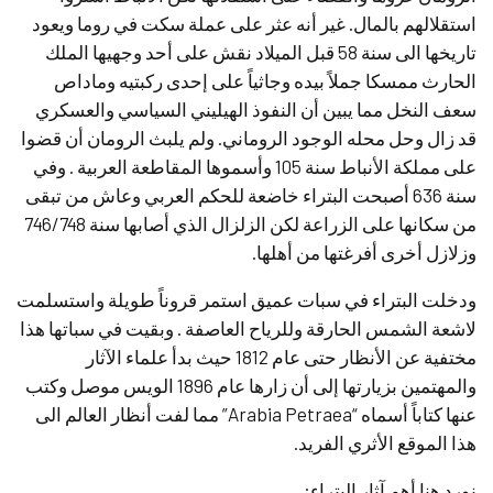
استقلالهم بالمال. غير أنه عثر على عملة سكت في روما ويعود
تاريخها الى سنة 58 قبل الميلاد نقش على أحد وجهيها الملك
الحارث ممسكا جملاً بيده وجاثياً على إحدى ركبتيه وماداص
سعف النخل مما يبين أن النفوذ الهيليني السياسي والعسكري
قد زال وحل محله الوجود الروماني. ولم يلبث الرومان أن قضوا
على مملكة الأنباط سنة 105 وأسموها المقاطعة العربية . وفي
سنة 636 أصبحت البتراء خاضعة للحكم العربي وعاش من تبقى
من سكانها على الزراعة لكن الزلزال الذي أصابها سنة 746/748
وزلازل أخرى أفرغتها من أهلها.
ودخلت البتراء في سبات عميق استمر قروناً طويلة واستسلمت
لاشعة الشمس الحارقة وللرياح العاصفة . وبقيت في سباتها هذا
مختفية عن الأنظار حتى عام 1812 حيث بدأ علماء الآثار
والمهتمين بزيارتها إلى أن زارها عام 1896 الويس موصل وكتب
عنها كتاباً أسماه “Arabia Petraea” مما لفت أنظار العالم الى
هذا الموقع الأثري الفريد.
نورد هنا أهم آثار البتراء: