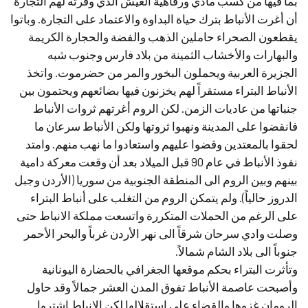
بما فيها من كسب مادي ورفاهية العيش الذي وفرته لهم التجارة
أن أغرت الأنباط بترك حياة البداوة والاعتماد على التجارة. وباتوا
يقطعون الصحراء حاملين الذهب والفضة والحجارة الكريمة
والبهارات والأخشاب الثمينة من بلاد فارس وجنوب شبه
الجزيرة العربية ويحملون البخور والمر من حضرموت. واتخذ
الأنباط البتراء مستقراً لهم يخزنون فيها بضائعهم ويحتمون بين
جنباتها من عاديات الزمن. لكن الروم أغرتهم ثروات الأنباط
فانقضوا على المدينة ونهبوا ثروتها ولكن الأنباط سرعان ما
لحقوا بالمعتدين وقضوا عليهم واستعادوا ما نهب منهم. وامتد
نفوذ الأنباط في عام 90 قبل الميلاد بعد أن وقعت معركة دامية
بينهم وبين الروم الى المنطقة الجنوبية من سوريا (الأردن وجبل
الدروز حالياً). ولم يتمكن الروم من التغلب على أنباط البتراء
على الرغم من الحملات المتكررة واتسعت مملكة الانباط حتى
وصلت وادي سرحان شرقاً الى نهر الأردن غرباً والبحر الأحمر
جنوباً الى بلاد الشام شمالاً.
وتأثرت البتراء بحكم موقعها الجغرافي بالحضارة اليونانية
وأصبحت عاصمة الأنباط تفوق المدن العشر جمالاً وقد حاول
الرومان غزوها والقضاء على استقلالها لكن الانباط اشتروا