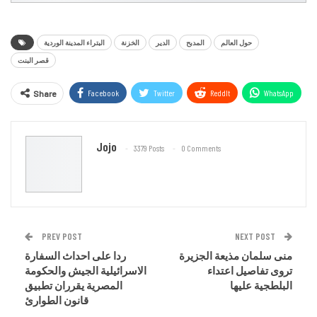
حول العالم
المدبح
الدير
الخزنة
البتراء المدينة الوردية
قصر البنت
Facebook
Twitter
ReddIt
WhatsApp
Share
Email
Jojo
3379 Posts
0 Comments
PREV POST
NEXT POST
منى سلمان مذيعة الجزيرة
ردا على احداث السفارة
تروى تفاصيل اعتداء
الاسرائيلية الجيش والحكومة
البلطجية عليها
المصرية يقرران تطبيق
قانون الطوارئ