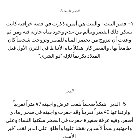
قصر البنت2
4- قصر البنت : والبنت هي أميرة ذكرت في قصة خرافية كانت
تسكن ذلك القصر وتتألم من عدم وجود مياه جارية فيه ومن ثم
وعدت أن تتزوج من يحضر المياه للقصر وتزوجت شخصاً كان
طامعاً بها . والقصر كان هيكلاً بناه الأنباط في القرن الأول قبل
الميلاد تكريماً للإله “دو الشرى”
الدير
5- الدير : هيكلاً ضخماً بلغت عرض واجهته 47 متراً تقريباً
وارتفاعها 40 متراً تقريباً وقد حفرت واجهته في صخر رمادي
أصفر. وفيه غرفة صغيرة حفرت في الصخر سكنها النساء وعلى
واجهتيه رسماً لأسدين نقشا عليها وأطلق على الدير لقب “قبر
الأسد.