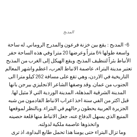
المدبح
6- المدبح : يقع بين خزنة فرعون والمدرج الروماني. له ساحة
واسعة طولها 64 متراً وعرضها 20 مترا وفي هذه الساحة حفر
الأنباط بئراً لتنظيف المذبح. ويقع الهيكل إلى الغرب من المذبح
تعتبر مدينة البتراء، عاصمة الانباط العرب، اعظم واشهر المعالم
التاريخية في الاردن، وهي تقع على مسافة 262 كيلو مترا الى
الجنوب من عمان. وقد وصفها الشاعر الانجليزي بيرجن بانها
المدينة الشرقية المذهلة، المدينة الوردية التي لا مثيل لها.
قبل اكثر من الفي سنة اخذ اعراب الانباط القادمون من شبه
الجزيرة العربية يحطون رحالهم في البتراء. وبالنظر لموقعها
المنيع الذي يسهل الدفاع عنه، جعل الانباط منها قلعة حصينه
واتخذوها عاصمة ملكية لدولته.
وما تزال البتراء حتى يومنا هذا تحمل طابع البداوة، اذ ترى