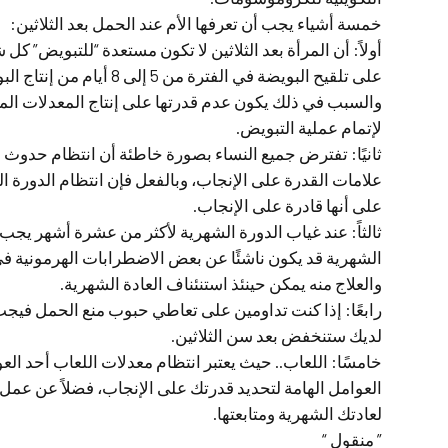
خمسة أشياء يجب أن تعرفها الأم عند الحمل بعد الثلاثين:
أولاً: أن المرأة بعد الثلاثين لا تكون مستعدة “للتبويض” ك
على تلقيح البويضة في الفترة من 5 إلى 8 أيام من إنتاج البويضة.
والسبب في ذلك يكون عدم قدرتها على إنتاج المعدلات الم
لإتمام عملية التبويض.
ثانيًا: تفترض جميع النساء بصورة خاطئة أن انتظام حدوث ال
علامات القدرة على الإنجاب، وبالفعل فإن انتظام الدورة الشه
على أنها قادرة على الإنجاب.
ثالثاً: عند غياب الدورة الشهرية لأكثر من عشرة أشهر يجب
الشهرية قد يكون ناشئًا عن بعض الاضطرابات الهرمونية ف
والعلاج منه يمكن حينئذ استنئناف العادة الشهرية.
رابعًا: إذا كنت تداومين على تعاطي حبوب منع الحمل فيجب 
لديك ستنخفض بعد سن الثلاثين.
خامسًا: اللعاب.. حيث يعتبر انتظام معدلات اللعاب أحد ال
العوامل الهامة لتحديد قدرتك على الإنجاب، فضلاً عن عمل
لعادتك الشهرية ومتابعتها.
” منقول “