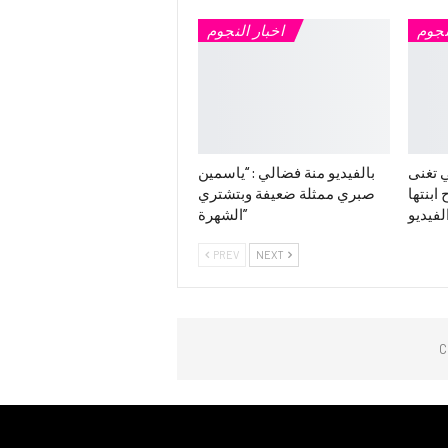
نجوم
اخبار النجوم
 تغنى
بالفيديو منة فضالي : “ياسمين
ابنتها
صبري ممثلة ضعيفة وبتشتري
لفيديو
الشهرة”
PREV
NEXT
C