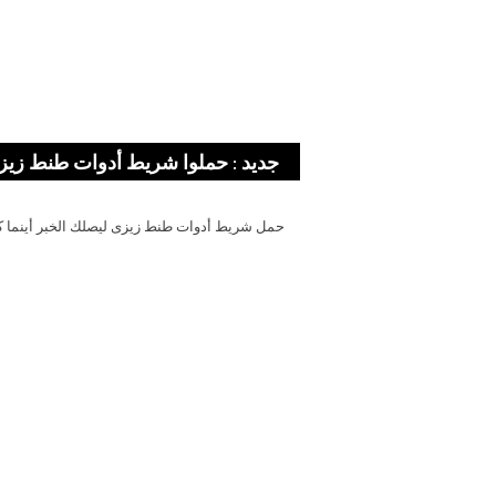
جديد : حملوا شريط أدوات طنط زيز