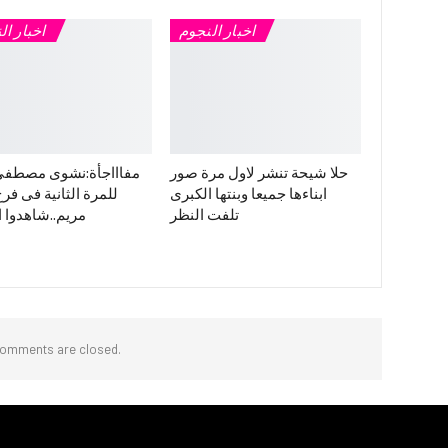
اخبار النجوم
اخبار ال
حلا شيحة تنشر لاول مرة صور
مفاااجأة:نشوى مصطفي
ابناءها جميعا وبنتها الكبرى
للمرة الثانية فى فرح 
تلفت النظر
مريم..شاهدوا ا
omments are closed.