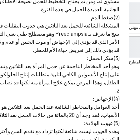
مستوى له، ومن ثم يحتاج التخطيط للحمل نصيحة الأطباء وال
الجانبية العديدة للحمل في هذه الفترة.
(2) ضغط الدم:
المشكلة الشائعة للحمل بعد الثلاثين هي حدوث التقلبات 
 مهنى
ينتج ما يعرف بـ Preeclampsia وهو مص
الأمر الذي قد يؤدي إلى الإجهاض أو موت الجنين أو عدم و
قد يؤدي ذلك إلى تعريض حياة الأم للخطر.
(3) سكر الحمل:
لمطبخ
وهو أحد المخاطر الناجمة عن حمل المرأة بعد الثلاثين وتنشأ
على إنتاج الأنسولين الكافي لتلبية متطلبات إنتاج الجلولكوز
الطفل، وهذا المرض يمكن علاج المرأة منه لكنها قد تصاب 
2.
(4) الإجهاض:
أحد العوامل والمخاطر الشائعة عند الحمل بعد الثلاثين هو
الأسباب، فقد وجد أن 20 بالمائة من حالات الحمل بعد الثلاثين تنتهي بالإجهاض.
(5) عيوب الولادة:
وهذه العيوب ليست شائعة لكنها تزداد مع تقدم السن وأكثر 
التكوينية للكروموسومات.