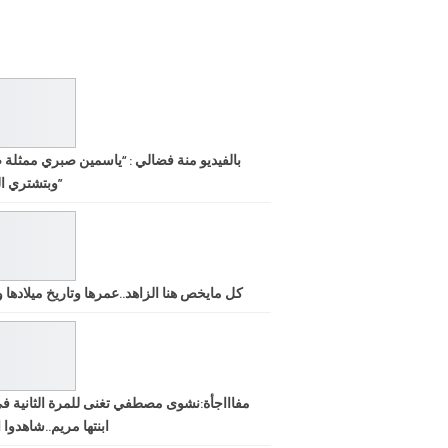
بالفيديو منة فضالي : “ياسمين صبري ممثلة 
وبتشتري الشهرة”
كل مايخص هنا الزاهد..عمرها وتاريخ ميلادها ود
مفاااجأة:نشوى مصطفي تغنى للمرة الثانية ف
ابنتها مريم..شاهدوا ا