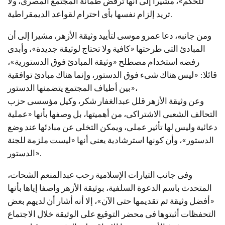
للحكم»، مشيرا إلى أنها ترفض طمأنة المجتمع المصرى، ولا
تريد إلزام نفسها بأى احترام لقواعد الديمقراطية.
ومن جانبه، دعا عمرو موسى لتأييد وثيقة الأزهر، مشيرا إلى أن
المبادئ التى طرحتها «كافية ولا تحتاج لوثيقة جديدة»، وأبدى
رفضه استخدام مصطلح «وثيقة المبادئ فوق الدستورية»،
قائلا: «ليس هناك شىء فوق الدستور، وإنما هناك مبادئ توافقية
بين أطياف المجتمع يتضمنها الدستور»،
وعن وثيقة الأزهر قلل عبدالغفار شكر، وكيل مؤسسى حزب
التحالف الشعبى الاشتراكى، من أهميتها، بل وصفها بأنها «عملية
دعائية وليس لها تأثير عملى، ويمكن التخلى عن مبادئها عند وضع
الدستور»، وأن كونها استرشادية يعنى أنها «ليست ملزمة للجنة
الدستور».
وفى جانب التيارات الإسلامية رحب عبدالمنعم الشحات،
المتحدث باسم الدعوة السلفية، بوثيقة الأزهر واصفا إياها بأنها
«أفضل وثيقة تم تقديمها حتى الآن»، إلا أنه أشار أن لديهم بعض
التحفظات أثبتوها فى محضر التوقيع على الوثيقة خلال الاجتماع