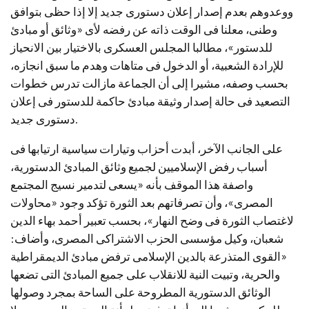
ووعدوهم بعدم إصدار إعلان دستورى جديد إلا إذا حظى بتوافق
وطنى، معلنا فى الوقت ذاته عن رفضه لأى «وثائق أو مبادئ
للدستور»، مطالبا المجلس العسكرى بالاختيار بين الانحياز
للإرادة الشعبية، أو الدخول فى متاهات وهدم ما سبق انجازه،
بحسب وصفه، مشيرا إلى أن الجماعة مازالت تدرس خطوات
التصعيد فى حالة إصدار وثيقة مبادئ حاكمة للدستور فى إعلان
دستورى جديد.
على الجانب الآخر، أبدت أحزاب وتيارات سياسية ارتيابها فى
أسباب رفض الإسلاميين لجميع وثائق المبادئ الدستورية،
واصفة هذا الموقف بأنه «يسعى لتدمير نسيج المجتمع
المصرى»، وأن تصرفاتهم بعد الثورة تؤكد وجود «محاولات
لاغتصاب الثورة فى وضح النهار»، بحسب تعبير أحمد بهاء الدين
شعبان، وكيل مؤسسى الحزب الاشتراكى المصرى، وأضاف:
«القوى المتذرعة بالدين الإسلامى ترفض مبادئ الديمقراطية
والحرية، وتبيت النية للانقلاب على جميع المبادئ التى تضعها
الوثائق الدستورية المطروحة على الساحة بمجرد وصولها