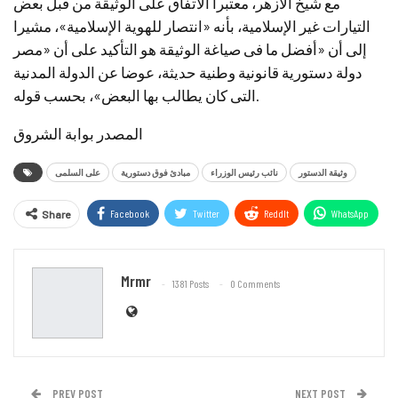
مع شيخ الأزهر، معتبرا الاتفاق على الوثيقة من قبل بعض
التيارات غير الإسلامية، بأنه «انتصار للهوية الإسلامية»، مشيرا
إلى أن «أفضل ما فى صياغة الوثيقة هو التأكيد على أن «مصر
دولة دستورية قانونية وطنية حديثة، عوضا عن الدولة المدنية
التى كان يطالب بها البعض»، بحسب قوله.
المصدر بوابة الشروق
وثيقة الدستور
نائب رئيس الوزراء
مبادئ فوق دستورية
على السلمى
Facebook
Twitter
ReddIt
WhatsApp
Share
Email
Mrmr
1381 Posts
0 Comments
PREV POST
NEXT POST