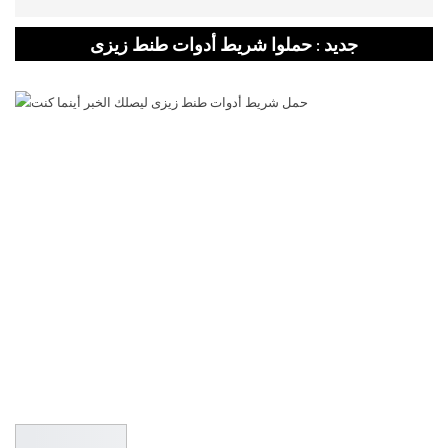
جديد : حملوا شريط أدوات طنط زيزى