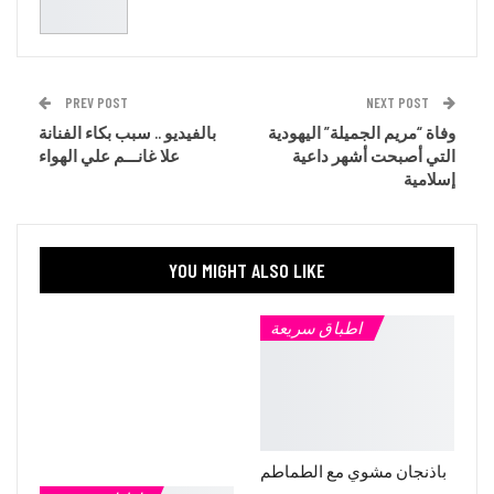
PREV POST
NEXT POST
وفاة “مريم الجميلة” اليهودية
بالفيديو .. سبب بكاء الفنانة
التي أصبحت أشهر داعية
علا غانـــم علي الهواء
إسلامية
YOU MIGHT ALSO LIKE
اطباق سريعة
باذنجان مشوي مع الطماطم