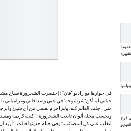
ضعيفة
يانتها
في حوارها مع راديو “فان” ؛ إختصرت الشحرورة صباح مشوا
حياتي لم أكن”شرشوحة” في حبي وصداقاتي وغرامياتي ،
مني ، جلت العالم كله، ولم احرم نفسي من أي شيئ والرجل
وبحسب مجلة ألوان تابعت الشحرورة :” كنت كريمة ومستور
ى فرح
اتغلب على كل المصائب.” وفي ختام حديثها قالت :”أريد ان أ
لفيديو
: ما بيجي بعد متلي ، ما بيجي متل صباح لا بالفن ولا بالعطاء