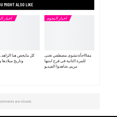
U MIGHT ALSO LIKE
اخبار النجوم
اخبار ال
مفاااجأة:نشوى مصطفي تغنى
كل مايخص هنا الزاهد.
للمرة الثانية فى فرح ابنتها
وتاريخ ميلادها و
مريم..شاهدوا الفيديو
omments are closed.