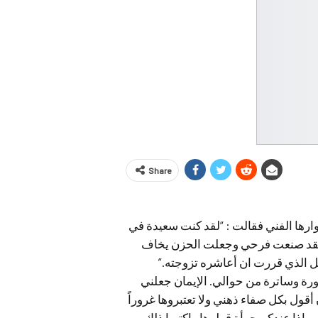
Share
رها الفني فقالت : “لقد كنت سعيدة في
 لقد صنعت فرحي وجعلت الحزن يخاف
 الذي قررت ان أعاشره تزوجته.”
ة وساترة من حوالي. الإيمان جعلني
قول بكل صفاء ذهني ولا تعتبروها غروراً
 ، وإذا عندكم جرأة قولوها واكتبوا ذلك