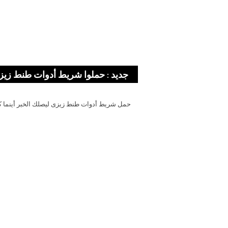
جديد : حملوا شريط أدوات طنط زيز