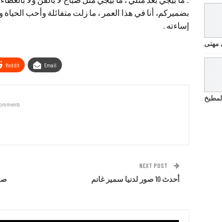
بضميركم، أنا في هذا العمر ، ما زلت متفائلة وأحب الحياة 
إساءته .
 مهنى
ReddIt
Email
لمطبخ
Comments
NEXT POST
أحدث 10 صور لدنيا سمير غانم
صو