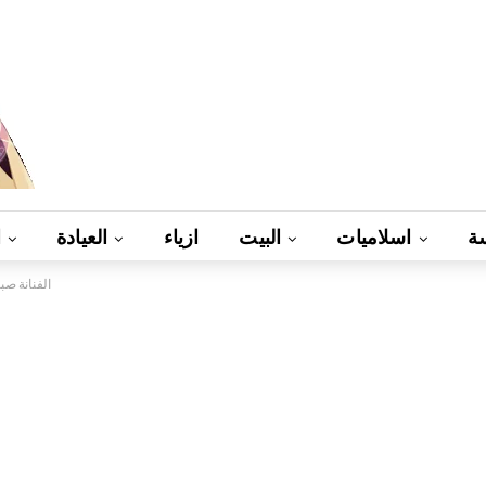
ة
اسلاميات
البيت
ازياء
العيادة
ا
الفنانة صب