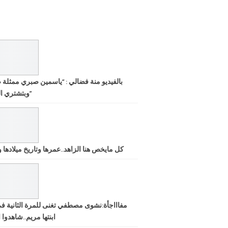
بالفيديو منة فضالي : “ياسمين صبري ممثلة 
وبتشتري الشهرة”
كل مايخص هنا الزاهد..عمرها وتاريخ ميلادها ود
مفاااجأة:نشوى مصطفي تغنى للمرة الثانية ف
ابنتها مريم..شاهدوا ا