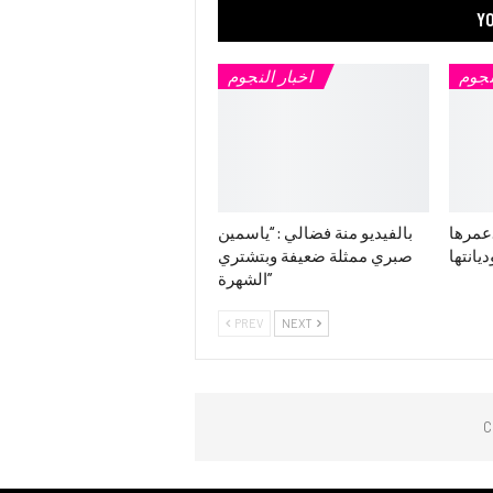
YO
نجوم
اخبار النجوم
.عمرها
بالفيديو منة فضالي : “ياسمين
ديانتها
صبري ممثلة ضعيفة وبتشتري
الشهرة”
PREV
NEXT
C