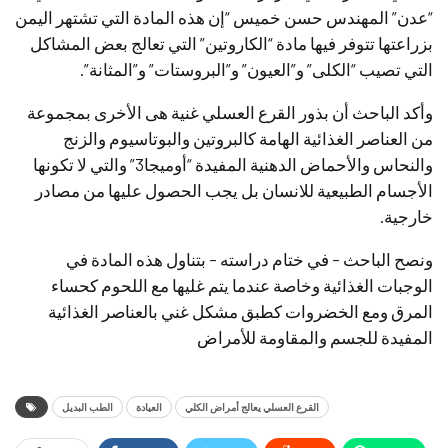
“عدن” المهندس حسن خميس “إن هذه المادة التي تشتهر اليمن
بزراعتها تتوفر فيها مادة “الكاروتين” التي تعالج بعض المشاكل
التي تصيب “الكلى” و”العيون” و”البروستات” و”المثانة”.
وأكد الباحث أن بذور القرع العسلي غنية هى الأخرى بمجموعة
من العناصر الغذائية الهامة كالبروتين والبوتاسيوم والزنج
والنحاس والأحماض الدهنية المفيدة “أوميجا3” والتي لا تكونها
الأجسام الطبيعية للانسان بل يجب الحصول عليها من مصادر
خارجية.
ونصح الباحث – في ختام دراسته – بتناول هذه المادة في
الوجبات الغذائية وخاصة عندما يتم غليها مع اللحوم كحساء
المرق ومع الخضروات كطبق مشكل غني بالعناصر الغذائية
المفيدة للجسم والمقاومة للأمراض
القرع العسلي يعالج أمراض الكلي
العيادة
الطب البديل