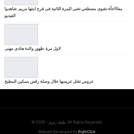
مفاااجأة:نشوى مصطفي تغنى للمرة الثانية فى فرح ابنتها مريم..شاهدوا
الفيديو
لاول مرة :ظهور والدة هنادى مهنى
عروس تقتل عريسها خلال وصلة رقص بسكين المطبخ
© 2026 - طنط زيزي. All Rights Reserved.
Website Developed By
RightClick