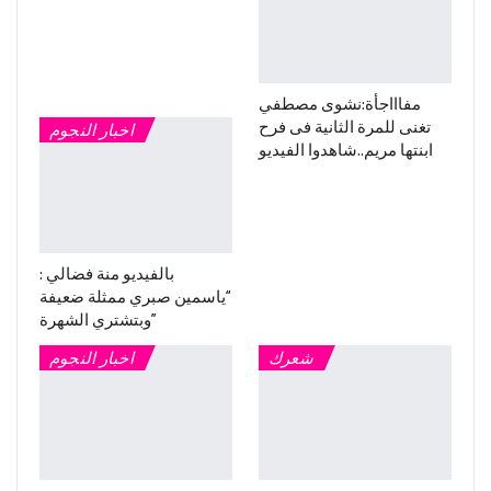
مفاااجأة:نشوى مصطفي
تغنى للمرة الثانية فى فرح
اخبار النجوم
ابنتها مريم..شاهدوا الفيديو
بالفيديو منة فضالي :
“ياسمين صبري ممثلة ضعيفة
وبتشتري الشهرة”
شعرك
اخبار النجوم