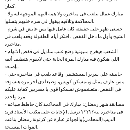
كمان.
– مبارك عمال بيلعب فى مناخيره ولا همه التهم الموجهة ليه ولا
المحاكمة وتلاقيه بيقول فى سره خليهم يتسلوا.
– حسنى ظهر على حقيقته كان عامل فيها بس عايش في شرم
الشيخ وأول ما دخل القفص.. افتكر أيام الطفولة وقعد يلعب فى
مناخيره.
– الشعب هيخرج مليونية وضع علب مناديل فى قفص الاتهام
اللى هيكون فيه مبارك المرة الجاية حتى لايقوم بتنظيف أنفه
بإصبعه.
– جايبينه على سرير المستشفى وقاعد يلعب فى مناخيره حتى
مش عارف يمثل ويتمسكن كويس، وطبعا دى آخر مرة هنشوفه
فى القفص، متعشموش نفسكوا قوى يا مصريين كفاية عليكم
مرة واحدة.
– مسابقة شهر رمضان: مبارك فى المحاكمة كان حاطط صباعه
فى مناخيره ليه؟؟؟؟؟ ترسل الإجابات على مكتب الأستاذ فريد
الديب (المحامى) والجوائز عبارة عن كرتونة رمضان بتاعت
القوات المسلحة.