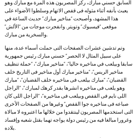
السابق حسني مبارك، ركز المصريون هذه المرة مع مبارك وهو
يعبث بأنفه أثناء مثوله فى قفص الاتهام وسلطوا الأضواء على
هذا المشهد، وأصبحت “مناخير مبارك” حديث الساعة في
موقعى “فيسبوك” وتويتر. وانفجرت موجات من “الألش”
والسخرية من مبارك.
وتم تدشين عشرات الصفحات التى حملت أسماء عدة، منها
على سبيل المثال لا الحصر” حسني مبارك رئيس جمهورية
سابقا وبيلعب في مناخيره حاليا”، “مناخير مبارك”، “حملة تنظيف
مناخير الريس”، “مناخير مبارك أول مناخير فى التاريخ خلف
القضبان”، “مبارك بيلعب فى مناخيره خلف القضبان”، “مبارك
وهو يلعب فى مناخيره انشرها بقدر كرهك لمبارك”، “الراجل
اللى نايم فى القفص وبيلعب فى مناخيره”، “الراجل اللى كان
صباعه فى مناخيره جوا القفص” وغيرها من الصفحات الأخرى
التى استخدمها المصريون لينتقدوا من خلالها ما اعتبروه لا مبالاة
وغرورا مبالغا فيه من رئيس دولة يواجه تهما بقتل شعبه وإفساد
بلاده.