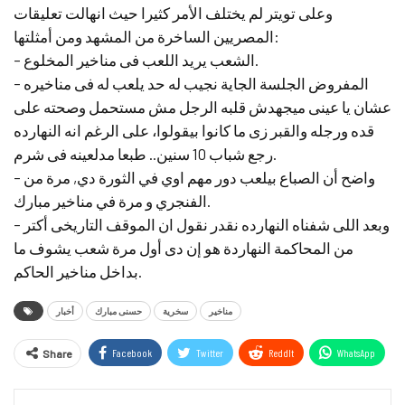
وعلى تويتر لم يختلف الأمر كثيرا حيث انهالت تعليقات
المصريين الساخرة من المشهد ومن أمثلتها:
– الشعب يريد اللعب فى مناخير المخلوع.
– المفروض الجلسة الجاية نجيب له حد يلعب له فى مناخيره
عشان يا عينى ميجهدش قلبه الرجل مش مستحمل وصحته على
قده ورجله والقبر زى ما كانوا بيقولوا، على الرغم انه النهارده
رجع شباب 10 سنين.. طبعا مدلعينه فى شرم.
– واضح أن ﺍﻟﺼﺒﺎﻉ ﺑﻴﻠﻌﺐ ﺩﻭﺭ ﻣﻬﻢ ﺍﻭﻱ ﻓﻲ ﺍﻟﺜﻮﺭﺓ ﺩﻱ, ﻣﺮﺓ ﻣﻦ
ﺍﻟﻔﻨﺠﺮﻱ ﻭ ﻣﺮﺓ ﻓﻲ ﻣﻨﺎﺧﻴﺮ ﻣﺒﺎﺭﻙ.
– وبعد اللى شفناه النهارده نقدر نقول ان الموقف التاريخى أكتر
من المحاكمة النهاردة هو إن دى أول مرة شعب يشوف ما
بداخل مناخير الحاكم.
مناخير
سخرية
حسنى مبارك
أخبار
Facebook
Twitter
ReddIt
WhatsApp
Share
Email