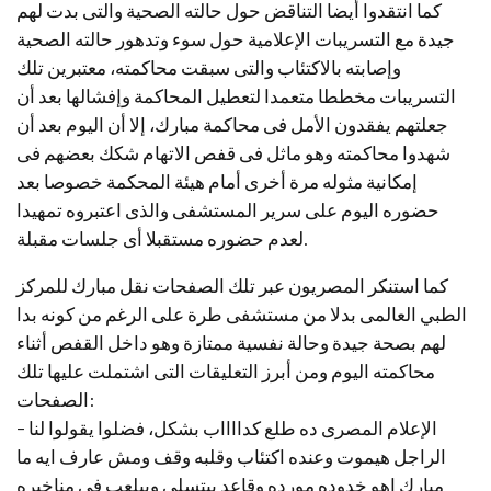
كما انتقدوا أيضا التناقض حول حالته الصحية والتى بدت لهم
جيدة مع التسريبات الإعلامية حول سوء وتدهور حالته الصحية
وإصابته بالاكتئاب والتى سبقت محاكمته، معتبرين تلك
التسريبات مخططا متعمدا لتعطيل المحاكمة وإفشالها بعد أن
جعلتهم يفقدون الأمل فى محاكمة مبارك، إلا أن اليوم بعد أن
شهدوا محاكمته وهو ماثل فى قفص الاتهام شكك بعضهم فى
إمكانية مثوله مرة أخرى أمام هيئة المحكمة خصوصا بعد
حضوره اليوم على سرير المستشفى والذى اعتبروه تمهيدا
لعدم حضوره مستقبلا أى جلسات مقبلة.
كما استنكر المصريون عبر تلك الصفحات نقل مبارك للمركز
الطبي العالمى بدلا من مستشفى طرة على الرغم من كونه بدا
لهم بصحة جيدة وحالة نفسية ممتازة وهو داخل القفص أثناء
محاكمته اليوم ومن أبرز التعليقات التى اشتملت عليها تلك
الصفحات:
– الإعلام المصرى ده طلع كدااااب بشكل، فضلوا يقولوا لنا
الراجل هيموت وعنده اكتئاب وقلبه وقف ومش عارف ايه ما
مبارك اهو خدوده مورده وقاعد بيتسلى وبيلعب فى مناخيره