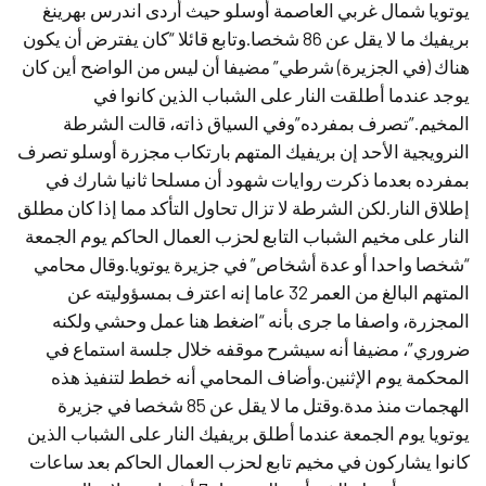
يوتويا شمال غربي العاصمة أوسلو حيث أردى اندرس بهرينغ
بريفيك ما لا يقل عن 86 شخصا.وتابع قائلا “كان يفترض أن يكون
هناك (في الجزيرة) شرطي” مضيفا أن ليس من الواضح أين كان
يوجد عندما أطلقت النار على الشباب الذين كانوا في
المخيم.”تصرف بمفرده”وفي السياق ذاته، قالت الشرطة
النرويجية الأحد إن بريفيك المتهم بارتكاب مجزرة أوسلو تصرف
بمفرده بعدما ذكرت روايات شهود أن مسلحا ثانيا شارك في
إطلاق النار.لكن الشرطة لا تزال تحاول التأكد مما إذا كان مطلق
النار على مخيم الشباب التابع لحزب العمال الحاكم يوم الجمعة
“شخصا واحدا أو عدة أشخاص” في جزيرة يوتويا.وقال محامي
المتهم البالغ من العمر 32 عاما إنه اعترف بمسؤوليته عن
المجزرة، واصفا ما جرى بأنه “اضغط هنا عمل وحشي ولكنه
ضروري”، مضيفا أنه سيشرح موقفه خلال جلسة استماع في
المحكمة يوم الإثنين.وأضاف المحامي أنه خطط لتنفيذ هذه
الهجمات منذ مدة.وقتل ما لا يقل عن 85 شخصا في جزيرة
يوتويا يوم الجمعة عندما أطلق بريفيك النار على الشباب الذين
كانوا يشاركون في مخيم تابع لحزب العمال الحاكم بعد ساعات