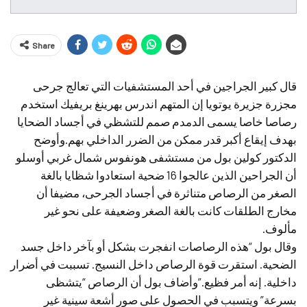
Share
قال كبير الجراجين في أحد المستشفيات التي تعالج جرحى
مجزرة جزيرة يوتويا إن المتهم اندرس بهرينغ بريفيك استخدم
رصاصا خاصا يسمى الدمدم صمم للتشظي في أجساد الضحايا
بهدف إيقاع أكبر قدر ممكن من الضرر الداخلي بهم.وأوضح
الدكتور كولين بول من مستشفى هونفوس شمال غربي أوسلو
أن الجراحين الذين عالجوا 16 ضحية استعادوا شظايا بالغة
الصغر من الرصاص متناثرة في أجساد الجرحى، مضيفا أن
مخارج الطلقات كانت بالغة الصغر وضعيفة على نحو غير
مألوف.
وقال بول “هذه الرصاصات انفجرت بشكل أو بآخر داخل جسد
الضحية. استقرت قوة الرصاص داخل النسيج. تسببت في أضرار
داخلية. إنه أمر فظيع.”وأضاف بول أن الرصاص “يتشظى
بسرعة” ويتسبب في الحصول على صور أشعة سينية غير