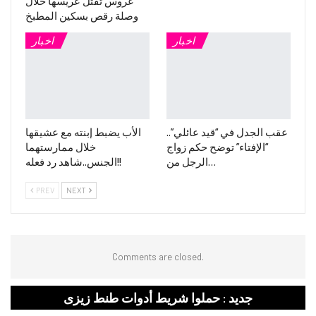
عروس تقتل عريسها خلال
وصلة رقص بسكين المطبخ
اخبار
اخبار
عقب الجدل في “قيد عائلي”..
الأب يضبط إبنته مع عشيقها
“الإفتاء” توضح حكم زواج
خلال ممارستهما
الرجل من…
الجنس..شاهد رد فعله!!
PREV
NEXT
Comments are closed.
جديد : حملوا شريط أدوات طنط زيزى