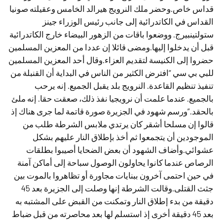
قداس خاص.وحضر ملك النرويج هيرالد الخامس وعقيلته صونيا
القداس في الكاتدرائية إلى جانب رئيس الوزراء جينز
ستولتينبيرج. ووضعوا باقات من الزهور البيضاء خارج الكاتدرائية
قبل أن يدخلوا إليها.ومضى قائلا إن عددا من المعزين المسلمين
حضروا إلى الكنيسة لتقديم العزاء.وقال أحد المعزين المسلمين
للبي بي سي “افترض الكثير من الناس في البداية أن القنبلة من
تنفيذ تنظيم القاعدة. النرويج بلد يقبل الجميع. إنه يرحب
بالجميع. عندما علمت أن نرويجيا نفذ ذلك، صعقت حقا. إنه ملئ
بالحقد.”ورسم شهود في الجزيرة صورة قاتمة لما جرى هناك إذ
قالوا إن مسلحا أشقر كان يرتدي ملابس الشرطة طلب من
الموجودين أن يتجمعوا ثم أخذ بإطلاق النار عليهم بشكل
عشوائي.وأضاف الشهود أن بعض الضحايا أصيبوا بطلقات
الرصاص عندما كانوا يحاولون الوصول سباحة إلى أماكن آمنة
في حين احتمى آخرون ببنايات مجاورة أو تظاهروا بالموت بين
جثث القتلى.وقالت الشرطة إنها وصلت إلى الجزيرة بعد 45
دقيقة من بدء إطلاق النار وتمكنت من القبض على المشتبه به
بعد 45 دقيقة أخرى إذ استسلم لها بعد محاصرته من قبل ضباط