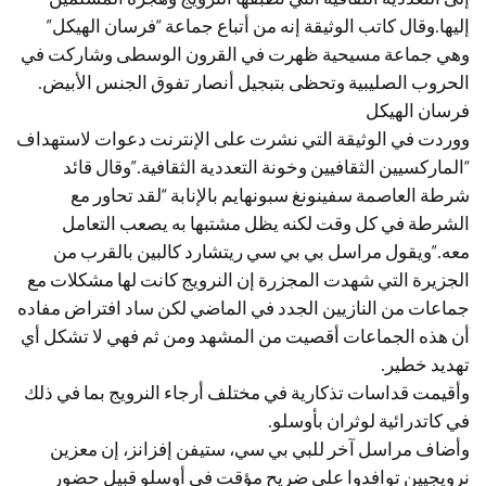
إليها.وقال كاتب الوثيقة إنه من أتباع جماعة “فرسان الهيكل”
وهي جماعة مسيحية ظهرت في القرون الوسطى وشاركت في
الحروب الصليبية وتحظى بتبجيل أنصار تفوق الجنس الأبيض.
فرسان الهيكل
ووردت في الوثيقة التي نشرت على الإنترنت دعوات لاستهداف
“الماركسيين الثقافيين وخونة التعددية الثقافية.”وقال قائد
شرطة العاصمة سفينونغ سبونهايم بالإنابة “لقد تحاور مع
الشرطة في كل وقت لكنه يظل مشتبها به يصعب التعامل
معه.”ويقول مراسل بي بي سي ريتشارد كالبين بالقرب من
الجزيرة التي شهدت المجزرة إن النرويج كانت لها مشكلات مع
جماعات من النازيين الجدد في الماضي لكن ساد افتراض مفاده
أن هذه الجماعات أقصيت من المشهد ومن ثم فهي لا تشكل أي
تهديد خطير.
وأقيمت قداسات تذكارية في مختلف أرجاء النرويج بما في ذلك
في كاتدرائية لوثران بأوسلو.
وأضاف مراسل آخر للبي بي سي، ستيفن إفزانز، إن معزين
نرويجيين توافدوا على ضريح مؤقت في أوسلو قبيل حضور