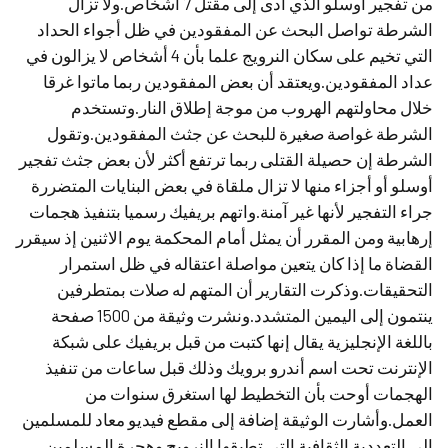
من تفجير أوسلو الذي أدى إلى مقتل 7 أشخاص.ولا تزال
الشرطة تواصل البحث عن المفقودين في ظل أجواء الحداد
التي تخيم على سكان النرويج علما بأن 4 أشخاص لا يزالون في
عداد المفقودين.ويعتقد أن بعض المفقودين ربما ماتوا غرقا
خلال محاولتهم الهروب من موجة إطلاق النار.وتستخدم
الشرطة غواصة صغيرة للبحث عن جثث المفقودين.وتقول
الشرطة إن حصيلة القتلى ربما ترتفع أكثر لأن بعض جثث تفجير
أوسلو أو أجزاء منها لا تزال ملقاة في بعض البنايات المتضررة
جراء التفجير لأنها غير آمنة.واتهم بريفيك رسميا بتنفيذ هجمات
إرهابية ومن المقرر أن يمثل أمام المحكمة يوم الاثنين إذ سيقرر
القضاة ما إذا كان يتعين مواصلة اعتقاله في ظل استمرار
التحقيقات.وذكرت التقارير أن المتهم له صلات بمتطرفين
ينتمون إلى اليمين المتشدد.ونشرت وثيقة من 1500 صفحة
باللغة الإنجليزية يقال إنها كتبت من قبل بريفيك على شبكة
الإنترنت تحت اسم أندرو برويك وذلك قبل ساعات من تنفيذ
الهجمات أوحت بأن التخطيط لها استغرق سنوات من
العمل.وأشارت الوثيقة إضافة إلى مقطع فيديو معاد للمسلمين
إلى التعددية الثقافية التي تطبقها النرويج وهجرة المسلمين