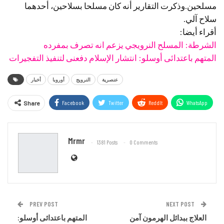
مسلحين.وذكرت التقارير أنه كان مسلحا بسلاحين، أحدهما
سلاح آلي.
أقراء أيضا:
الشرطة: المسلح النرويجي يزعم انه تصرف بمفرده
المتهم باعتدائى أوسلو: انتشار الإسلام دفعنى لتنفيذ التفجيرات
عنصرية
النرويج
أوروبا
أخبار
Facebook
Twitter
ReddIt
WhatsApp
Share
Email
Mrmr
1381 Posts
0 Comments
PREV POST
NEXT POST
العلاج ببدائل الهرمون آمن
المتهم باعتدائى أوسلو: