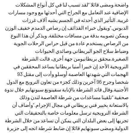
واضحة.ومضى قائلا “لقد تسبب لنا في كل أنواع المشكلات
الإضافية عند التعامل مع الجراح التي أحدثها مع وجود مسارات
غريبة. التأثير الذي أحدثه في الجسم يشبه آلاف غرزات
الدبوس.”ويقول خبراء القذائف إن رصاص الدمدم خفيف الوزن
ويمكن تصويبه بدقة من مسافات مختلفة. ويذكر أن هذا النوع
من الرصاص يستخدم عادة من قبل حراس الرحلات الجوية
وضباط سلاح الجو البريطاني وصائدي الحيوانات
الصغيرة.محقق بريطانيومن جهة أخرى، قالت الشرطة
النرويجية الأحد إن خبيرا أمنيا بريطانيا يساعد المحققين في
الهجمات التي شهدتها العاصمة أوسلو وأدت إلى مقتل 93
شخصا وجرح 96 آخرين وذلك كجزء من تعاون النرويج مع الدول
الأجنبية.وقال قائد الشرطة بالإنابة سفينونغ سبونهايم خلال ندوة
صحفية “تلقينا مساعدات من شرطة العاصمة لندن وذلك
بالاستعانة بخبير فني بريطاني في مجال الإجرام.”وأضاف أن
الشرطة النرويجية ترسل معلومات خاصة بالتحقيقات التي
تجريها إلى بعض البلدان التي يمكن أن تساعد من خلال الشرطة
الدولية.ومضى سبونهايم قائلا إن ضابط شرطة اتجه إلى جزيرة