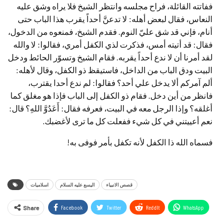
ففاتته القائلة، فراح مجلسه وانتظر الشيخ فلا يراه وشق عليه
النعاس، فقال لبعض أهله: لا تدعنَّ أحداً يقرب هذا الباب حتى
أنام، فإني قد شق عليّ النوم. فقدم الشيخ، فمنعوه من الدخول،
فقال: قد أتيته أمس، فذكرت لذي الكفل أمري، فقالوا: لا والله
لقد أمرنا أن لا ندع أحداً يقربه. فقام الشيخ وتسوّر الحائط ودخل
البيت ودق الباب من الداخل، فاستيقظ ذو الكفل، وقال لأهله:
ألم آمركم ألا يدخل علي أحد؟ فقالوا: لم ندع أحدا يقترب،
فانظر من أين دخل. فقام ذو الكفل إلى الباب فإذا هو مغلق كما
أغلقه؟ وإذا الرجل معه في البيت، فعرفه فقال: أَعَدُوَّ اللهِ؟ قال:
نعم أعييتني في كل شيء ففعلت كل ما ترى لأغضبك.
فسماه الله ذا الكفل لأنه تكفل بأمر فوفى به!
قصص الانبياء
اليسع عليه السلام
اسلاميات
Facebook
Twitter
ReddIt
WhatsApp
Share