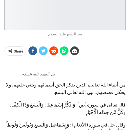
قبر اليسع عليه السلام
Share
قبر اليسع عليه السلام
من أنبياء الله تعالى، الذين يذكر الحق أسمائهم ويثني عليهم، ولا
يحكي قصصهم.. نبي الله تعالى اليسع.
قال تعالى في سورة (ص): وَاذْكُرْ إِسْمَاعِيلَ وَالْيَسَعَ وَذَا الْكِفْلِ
وَكُلٌّ مِّنْ جلاله الْأَخْيَارِ
وقال جل في سورة (الأنعام) : وَإِسْمَاعِيلَ وَالْيَسَعَ وَيُونُسَ وَلُوطاً