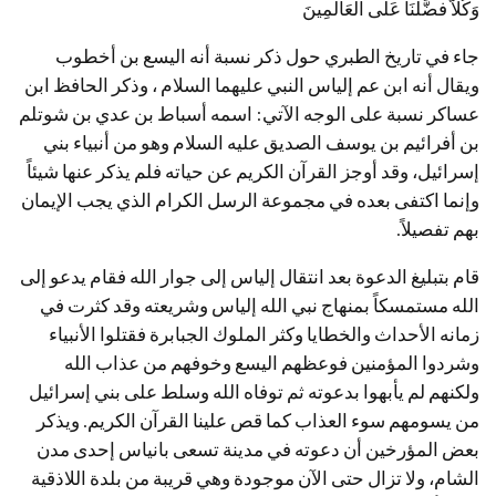
وَكُلاًّ فضَّلْنَا عَلَى الْعَالَمِينَ
جاء في تاريخ الطبري حول ذكر نسبة أنه اليسع بن أخطوب
ويقال أنه ابن عم إلياس النبي عليهما السلام ، وذكر الحافظ ابن
عساكر نسبة على الوجه الآتي: اسمه أسباط بن عدي بن شوتلم
بن أفرائيم بن يوسف الصديق عليه السلام وهو من أنبياء بني
إسرائيل، وقد أوجز القرآن الكريم عن حياته فلم يذكر عنها شيئاً
وإنما اكتفى بعده في مجموعة الرسل الكرام الذي يجب الإيمان
بهم تفصيلاً.
قام بتبليغ الدعوة بعد انتقال إلياس إلى جوار الله فقام يدعو إلى
الله مستمسكاً بمنهاج نبي الله إلياس وشريعته وقد كثرت في
زمانه الأحداث والخطايا وكثر الملوك الجبابرة فقتلوا الأنبياء
وشردوا المؤمنين فوعظهم اليسع وخوفهم من عذاب الله
ولكنهم لم يأبهوا بدعوته ثم توفاه الله وسلط على بني إسرائيل
من يسومهم سوء العذاب كما قص علينا القرآن الكريم. ويذكر
بعض المؤرخين أن دعوته في مدينة تسعى بانياس إحدى مدن
الشام، ولا تزال حتى الآن موجودة وهي قريبة من بلدة اللاذقية