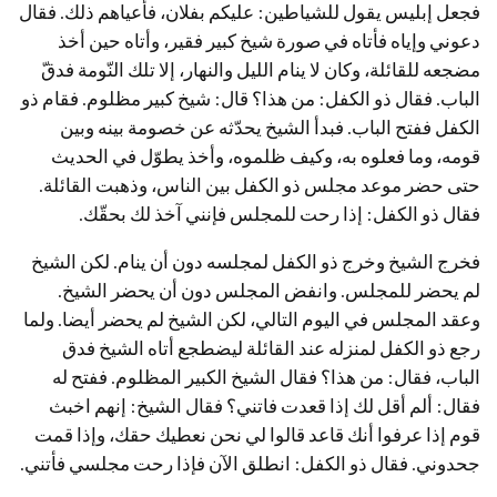
فجعل إبليس يقول للشياطين: عليكم بفلان، فأعياهم ذلك. فقال
دعوني وإياه فأتاه في صورة شيخ كبير فقير، وأتاه حين أخذ
مضجعه للقائلة، وكان لا ينام الليل والنهار، إلا تلك النّومة فدقّ
الباب. فقال ذو الكفل: من هذا؟ قال: شيخ كبير مظلوم. فقام ذو
الكفل ففتح الباب. فبدأ الشيخ يحدّثه عن خصومة بينه وبين
قومه، وما فعلوه به، وكيف ظلموه، وأخذ يطوّل في الحديث
حتى حضر موعد مجلس ذو الكفل بين الناس، وذهبت القائلة.
فقال ذو الكفل: إذا رحت للمجلس فإنني آخذ لك بحقّك.
فخرج الشيخ وخرج ذو الكفل لمجلسه دون أن ينام. لكن الشيخ
لم يحضر للمجلس. وانفض المجلس دون أن يحضر الشيخ.
وعقد المجلس في اليوم التالي، لكن الشيخ لم يحضر أيضا. ولما
رجع ذو الكفل لمنزله عند القائلة ليضطجع أتاه الشيخ فدق
الباب، فقال: من هذا؟ فقال الشيخ الكبير المظلوم. ففتح له
فقال: ألم أقل لك إذا قعدت فاتني؟ فقال الشيخ: إنهم اخبث
قوم إذا عرفوا أنك قاعد قالوا لي نحن نعطيك حقك، وإذا قمت
جحدوني. فقال ذو الكفل: انطلق الآن فإذا رحت مجلسي فأتني.