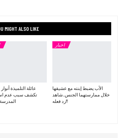
U MIGHT ALSO LIKE
اخبار
الأب يضبط إبنته مع عشيقها
عائلة التلميذة أنوار 
خلال ممارستهما الجنس..شاهد
تكشف سبب عدم اس
رد فعله!!
المدرسة 