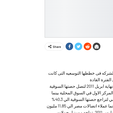
Share
الشركه فى خططها التوسعيه التى كانت
لفترة القادة
وقد ارتفع عملاء فودافون (VODE) الي 32,6 مليون مشترك نهاية ابريل 2011 لتصل حصتها السوقية
لشركة المركز الاول في السوق المحلية بينما
تراجع عملاء موبينيل الي 30,09 مليون مشترك ابريل الماضي لتراجع حصتها السوقية الي 40,3%
مارس 2011 .وفقا لمؤشرات وزاره الاتصالات والتكنولوجيا نما عملاء اتصالات مصر الي 11,85 مليون
مشترك ابريل الماضي بحصه سوقيه 15,9% مقابل 15,2% مارس 2011 .تواجه موبينيل حملات