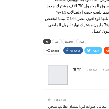
للمقاطعة حاليا اثرت علي قدرتها اضافه عملاء جدد وجذب سوق المحمول 710 الاف مشترك جديد
ابريل الماضي .استحوذت شركة فودافون علي 58% منهم فيما بلغت حصه الاتصالات 41,9%
تصدرت اتصالات معدلات النمو ابريل الماضي بنسبه 2,9% تلتها فودافون مصر 1,46% بينما انخفض
معدل نمو موبينيل الي 0,3% .ارتفع عملاء المحمول الي 74,58 مليون مشترك نهاية ابريل الماضي
المال
الاقتصاد
أخبار
Facebook
Twitter
Share
Mrmr
1381 Posts
0 Co
PREV POST
تتعالى أصوات في الميدان تطالب بتنحي