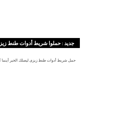
جديد : حملوا شريط أدوات طنط زيز