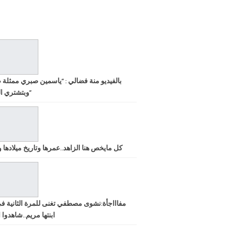
بالفيديو منة فضالي : “ياسمين صبري ممثلة 
وبتشتري الشهرة”
كل مايخص هنا الزاهد..عمرها وتاريخ ميلادها ود
مفاااجأة:نشوى مصطفي تغنى للمرة الثانية ف
ابنتها مريم..شاهدوا ا