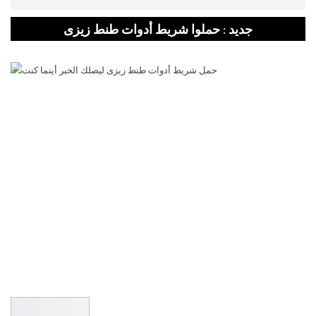
جديد : حملوا شريط أدوات طنط زيزى