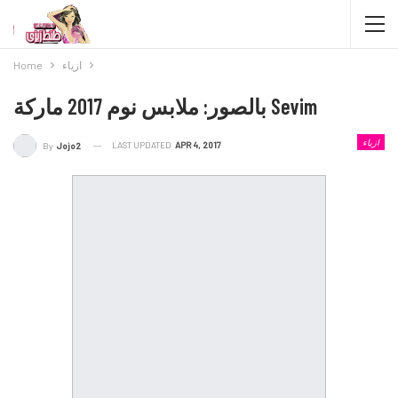
ازياء
Home
بالصور: ملابس نوم 2017 ماركة Sevim
ازياء
LAST UPDATED
APR 4, 2017
By
Jojo2