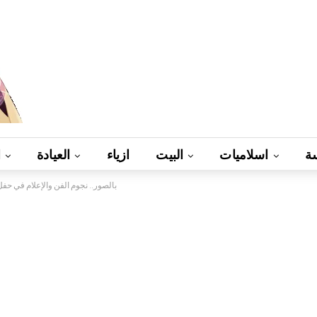
ة
اسلاميات
البيت
ازياء
العيادة
ا
بالصور.. نجوم الفن والإعلام في حف