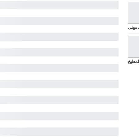
 مهنى
لمطبخ