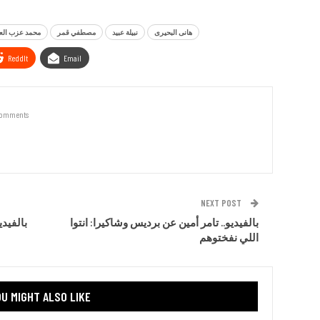
هانى البحيرى
نبيلة عبيد
مصطفي قمر
محمد عزب ال
ReddIt
Email
Comments
NEXT POST
بالفيديو.. تامر أمين عن برديس وشاكيرا: انتوا
بالفيدي
اللي نفختوهم
U MIGHT ALSO LIKE