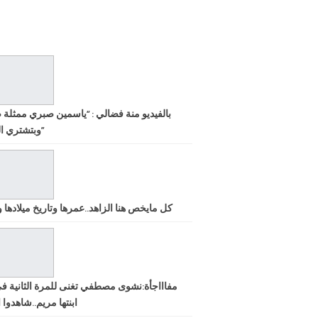
بالفيديو منة فضالي : “ياسمين صبري ممثلة 
وبتشتري الشهرة”
كل مايخص هنا الزاهد..عمرها وتاريخ ميلادها ود
مفاااجأة:نشوى مصطفي تغنى للمرة الثانية ف
ابنتها مريم..شاهدوا ا