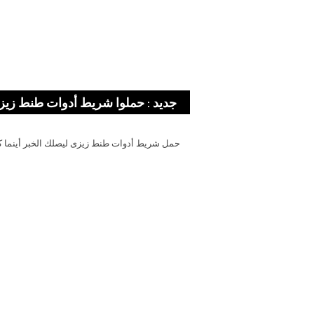
جديد : حملوا شريط أدوات طنط زيز