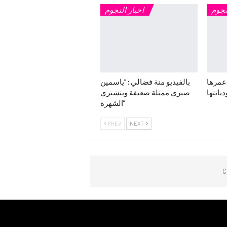
نجوم
اخبار النجوم
.عمرها
بالفيديو منة فضالي : “ياسمين
ديانتها
صبري ممثلة ضعيفة وبتشتري
الشهرة”
PREV
NEXT
C