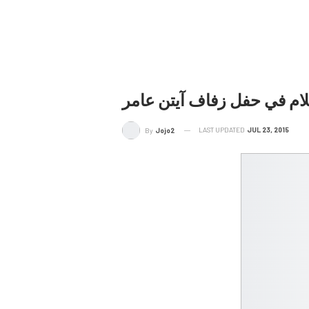
علام في حفل زفاف آيتن عامر
LAST UPDATED
JUL 23, 2015
By
Jojo2