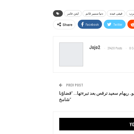
عرب
فيفى عبده
دنيا سمير غانم
ايتن عامر
Facebook
Twitter
Share
Jojo2
21420 Posts
0 
PREV POST
و.. ريهام سعيد ترقص بعد تبرءتها… “قضاؤنا
شامخ”
YO