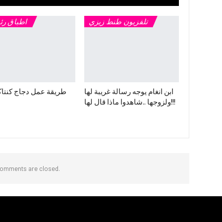
تلفزيون طنط زيزي
اطباق رئ
ابن انغام يوجه رسالة غريبة لها
طريقة عمل دجاج كنتا
ولزوجها ..شاهدوا ماذا قال لها!!!
omments are closed.