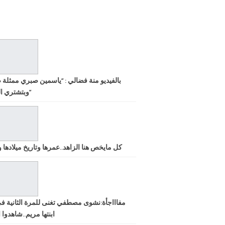
بالفيديو منة فضالي : “ياسمين صبري ممثلة 
وبتشتري الشهرة”
كل مايخص هنا الزاهد..عمرها وتاريخ ميلادها ود
مفاااجأة:نشوى مصطفي تغنى للمرة الثانية ف
ابنتها مريم..شاهدوا ا