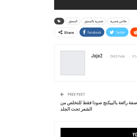
طاجن شعرية
شعرية بالسجق
السجق
Facebook
Twitter
Share
Jojo2
21420 Posts
0 
PREV POST
فة رائعة بالبيكنج صودا فقط للتخلص من
الشعر تحت الجلد
YO