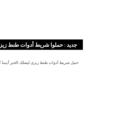
جديد : حملوا شريط أدوات طنط زيز