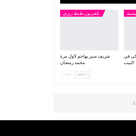
يسية
تلفزيون طنط زيزي
كى في
شريف منير يهاجم لاول مرة
البيت
محمد رمضان
PREV
NEXT
C