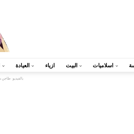
ة
اسلاميات
البيت
ازياء
العيادة
ا
بالفيديو: طاجن 