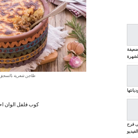
ضعيفة
طاجن شعرية بالسجق
يانتها
1 كوب فلفل الوان ا
ى فرح
لفيديو