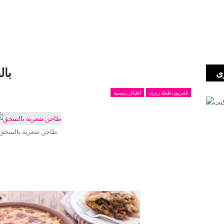
بال
ى
تلفزيون طنط زيزي
اطباق رئيسية
طاجن شعرية بالسجق