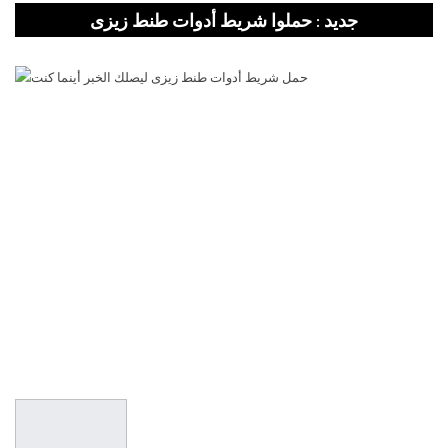
جديد : حملوا شريط أدوات طنط زيزى