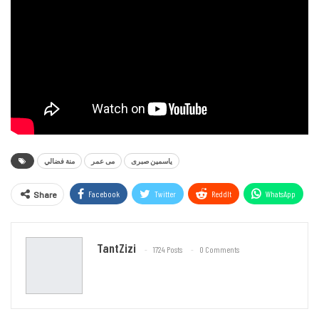
ياسمين صبرى
مى عمر
منة فضالي
Facebook
Twitter
ReddIt
WhatsApp
Share
Email
TantZizi
1724 Posts
0 Comments