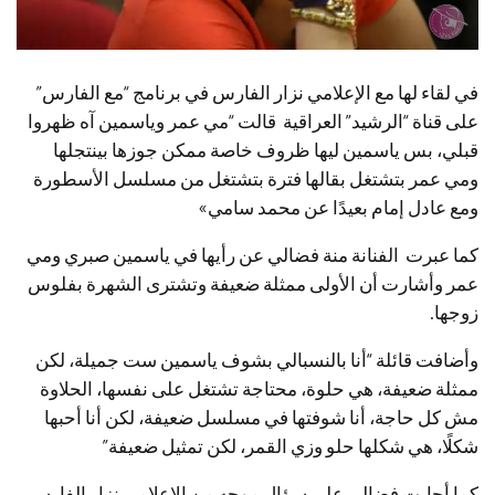
في لقاء لها مع الإعلامي نزار الفارس في برنامج “مع الفارس”
على قناة “الرشيد” العراقية قالت “مي عمر وياسمين آه ظهروا
قبلي، بس ياسمين ليها ظروف خاصة ممكن جوزها بينتجلها
ومي عمر بتشتغل بقالها فترة بتشتغل من مسلسل الأسطورة
ومع عادل إمام بعيدًا عن محمد سامي»
كما عبرت الفنانة منة فضالي عن رأيها في ياسمين صبري ومي
عمر وأشارت أن الأولى ممثلة ضعيفة وتشترى الشهرة بفلوس
زوجها.
وأضافت قائلة “أنا بالنسبالي بشوف ياسمين ست جميلة، لكن
ممثلة ضعيفة، هي حلوة، محتاجة تشتغل على نفسها، الحلاوة
مش كل حاجة، أنا شوفتها في مسلسل ضعيفة، لكن أنا أحبها
شكلًا، هي شكلها حلو وزي القمر، لكن تمثيل ضعيفة”
كما أجابت فضالي على سؤال موجه من الإعلامي نزار الفارسي