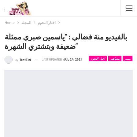
اخبار النجوم
المجلة
Home
بالفيديو منة فضالي : “ياسمين صبري ممثلة
ضعيفة وبتشتري الشهرة”
مميز
مشاهير
اخبار النجوم
LAST UPDATED
JUL 24, 2021
By
TantZizi