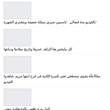
بالفيديو منة فضالي : “ياسمين صبري ممثلة ضعيفة وبتشتري الشهرة”
كل مايخص هنا الزاهد..عمرها وتاريخ ميلادها وديانتها
مفاااجأة:نشوى مصطفي تغنى للمرة الثانية فى فرح ابنتها مريم..شاهدوا
الفيديو
لاول مرة :ظهور والدة هنادى مهنى