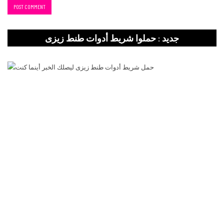
جديد : حملوا شريط أدوات طنط زيزى