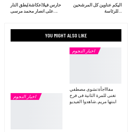
اليكم عناوين كل المرشحين
حارس فيلا(عكاشة)يطق النار
للرئاسة…
على انصار محمد مرسى….
YOU MIGHT ALSO LIKE
اخبار النجوم
مفاااجأة:نشوى مصطفي
تغنى للمرة الثانية فى فرح
اخبار النجوم
ابنتها مريم..شاهدوا الفيديو