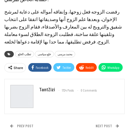
رفضت الزوجه فعل زوجها، وإنفاقه أمواله على دعاية لمرشح
الإخوان، وبعدها علم الزوج أنها وصديقاتها اتفقا على انتخاب
شفيق والترويج له بين المعارف والأصدقاء، فقام الزوج بضربها
وتلقينها علقة ساخنة، فطلبت الزوجة الطلاق لسوء معاملة
الزوج، فرفض تطليقها، مما حدا بها لإقامة دعواها لخلعه.
محمد مرسى
خلع سياسى
تطلب الخلع
Facebook
Twitter
ReddIt
WhatsApp
Share
Email
TantZizi
1724 Posts
0 Comments
PREV POST
NEXT POST