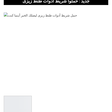
جديد : حملوا شريط أدوات طنط زيزى