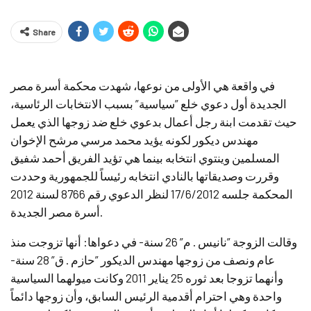
Share
في واقعة هي الأولى من نوعها، شهدت محكمة أسرة مصر
الجديدة أول دعوي خلع ”سياسية” بسبب الانتخابات الرئاسية،
حيث تقدمت ابنة رجل أعمال بدعوي خلع ضد زوجها الذي يعمل
مهندس ديكور لكونه يؤيد محمد مرسي مرشح الإخوان
المسلمين وينتوي انتخابه بينما هي تؤيد الفريق أحمد شفيق
وقررت وصديقاتها بالنادي انتخابه رئيساً للجمهورية وحددت
المحكمة جلسه 17/6/2012 لنظر الدعوي رقم 8766 لسنة 2012
أسرة مصر الجديدة.
وقالت الزوجة ”نانيس . م” 26 سنة- في دعواها: أنها تزوجت منذ
عام ونصف من زوجها مهندس الديكور ”حازم . ق” 28 سنة-
وأنهما تزوجا بعد ثوره 25 يناير 2011 وكانت ميولهما السياسية
واحدة وهي احترام أقدمية الرئيس السابق، وأن زوجها دائماً