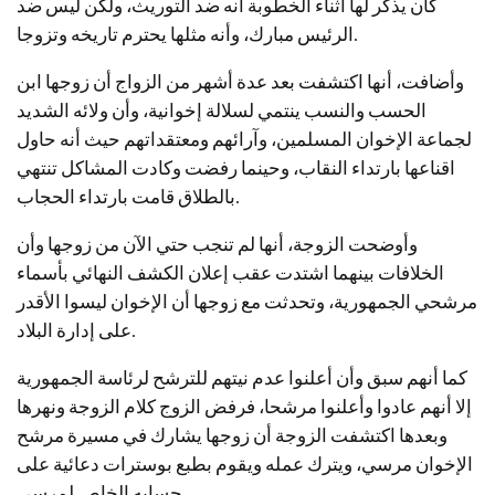
كان يذكر لها أثناء الخطوبة أنه ضد التوريث، ولكن ليس ضد
الرئيس مبارك، وأنه مثلها يحترم تاريخه وتزوجا.
وأضافت، أنها اكتشفت بعد عدة أشهر من الزواج أن زوجها ابن
الحسب والنسب ينتمي لسلالة إخوانية، وأن ولائه الشديد
لجماعة الإخوان المسلمين، وآرائهم ومعتقداتهم حيث أنه حاول
اقناعها بارتداء النقاب، وحينما رفضت وكادت المشاكل تنتهي
بالطلاق قامت بارتداء الحجاب.
وأوضحت الزوجة، أنها لم تنجب حتي الآن من زوجها وأن
الخلافات بينهما اشتدت عقب إعلان الكشف النهائي بأسماء
مرشحي الجمهورية، وتحدثت مع زوجها أن الإخوان ليسوا الأقدر
على إدارة البلاد.
كما أنهم سبق وأن أعلنوا عدم نيتهم للترشح لرئاسة الجمهورية
إلا أنهم عادوا وأعلنوا مرشحا، فرفض الزوج كلام الزوجة ونهرها
وبعدها اكتشفت الزوجة أن زوجها يشارك في مسيرة مرشح
الإخوان مرسي، ويترك عمله ويقوم بطبع بوسترات دعائية على
حسابه الخاص لمرسي.