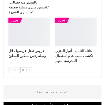
بالفيديو منة فضالي :
“ياسمين صبري ممثلة ضعيفة
وبتشتري الشهرة”
اخبار
اخبار
عائلة التلميذة أنوار العنزي
عروس تقتل عريسها خلال
تكشف سبب عدم استقبال
وصلة رقص بسكين المطبخ
المدرسة ابنتهم
PREV
NEXT
Comments are closed.