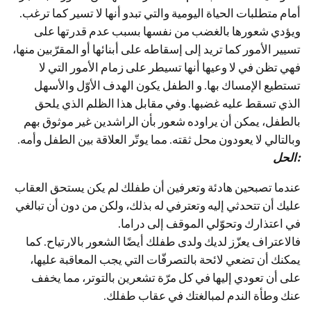
أمام متطلبات الحياة اليومية والتي تبدو أنها لا تسير كما ترغب.
ويؤدي شعورها بالغضب من نفسها بسبب عدم قدرتها على
تسيير الأمور كما تريد إلى إسقاطه على أبنائها أو المقرّبين منها،
فهي تظن في لا وعيها أنها تسيطر على زمام الأمور التي لا
تستطيع الإمساك بها. و الطفل يكون الهدف الأوّل والأسهل
الذي تسقط عليه غضبها. وفي مقابل هذا الظلم الذي يلحق
بالطفل، يمكن أن يراوده شعور بأن الراشدين غير موثوق بهم
وبالتالي لا يعودون محل ثقته. مما يوتّر العلاقة بين الطفل وأمه.
الحل:
عندما تصبحين هادئة وتعرفين أن طفلك لم يكن يستحق العقاب
عليك أن تتحدثي إليه وتعترفي له بذلك، ولكن من دون أن تبالغي
في اعتذارك وتحوّلي الموقف إلى دراما.
فالاعتراف يعزّز لديك ولدى طفلك أيضًا الشعور بالارتياح. كما
يمكنك أن تضعي لائحة بالتصرفّات التي يجب المعاقبة عليها،
على أن تعودي إليها في كل مرّة تشعرين بالتوتر، مما يخفف
عنك وطأة الندم لمبالغتك في عقاب طفلك.