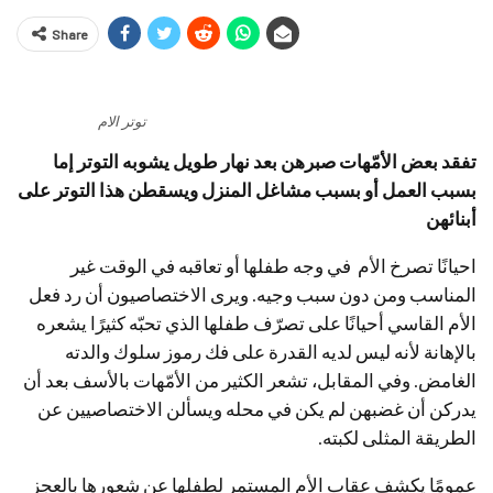
Share
توتر الام
تفقد بعض الأمّهات صبرهن بعد نهار طويل يشوبه التوتر إما
بسبب العمل أو بسبب مشاغل المنزل ويسقطن هذا التوتر على
أبنائهن
احيانًا تصرخ الأم في وجه طفلها أو تعاقبه في الوقت غير
المناسب ومن دون سبب وجيه. ويرى الاختصاصيون أن رد فعل
الأم القاسي أحيانًا على تصرّف طفلها الذي تحبّه كثيرًا يشعره
بالإهانة لأنه ليس لديه القدرة على فك رموز سلوك والدته
الغامض. وفي المقابل، تشعر الكثير من الأمّهات بالأسف بعد أن
يدركن أن غضبهن لم يكن في محله ويسألن الاختصاصيين عن
الطريقة المثلى لكبته.
عمومًا يكشف عقاب الأم المستمر لطفلها عن شعورها بالعجز