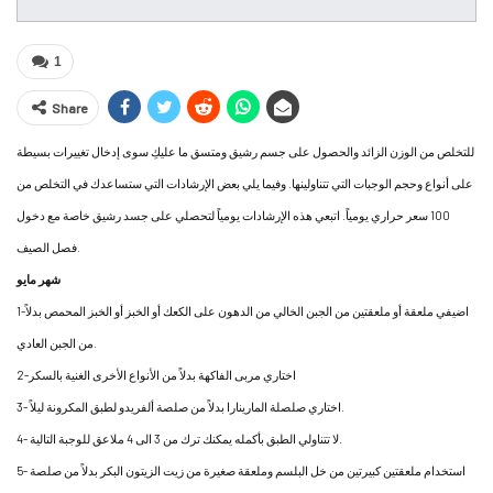
1
Share
للتخلص من الوزن الزائد والحصول على جسم رشيق ومتسق ما عليكِ سوى إدخال تغييرات بسيطة
على أنواع وحجم الوجبات التي تتناولينها. وفيما يلي بعض الإرشادات التي ستساعدك في التخلص من
100 سعر حراري يومياً. اتبعي هذه الإرشادات يومياً لتحصلي على جسد رشيق خاصة مع دخول
فصل الصيف.
شهر مايو
1-اضيفي ملعقة أو ملعقتين من الجبن الخالي من الدهون على الكعك أو الخبز أو الخبز المحمص بدلاً
من الجبن العادي.
2-اختاري مربى الفاكهة بدلاً من الأنواع الأخرى الغنية بالسكر
3- اختاري صلصلة المارينارا بدلاً من صلصة ألفريدو لطبق المكرونة ليلاً.
4- لا تتناولي الطبق بأكمله يمكنك ترك من 3 الى 4 ملاعق للوجبة التالية.
5- استخدام ملعقتين كبيرتين من خل البلسم وملعقة صغيرة من زيت الزيتون البكر بدلاً من صلصة