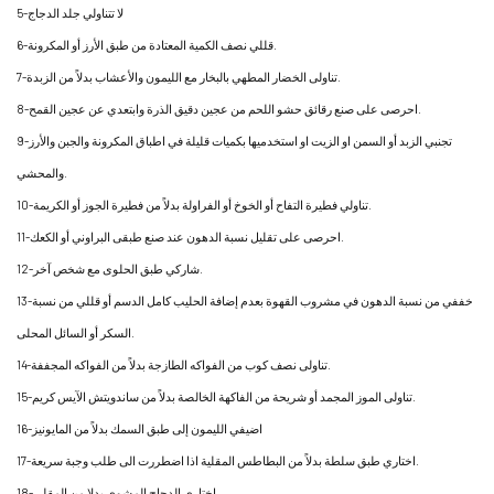
5-لا تتناولي جلد الدجاج
6-قللي نصف الكمية المعتادة من طبق الأرز أو المكرونة.
7-تناولى الخضار المطهي بالبخار مع الليمون والأعشاب بدلاً من الزبدة.
8-احرصى على صنع رقائق حشو اللحم من عجين دقيق الذرة وابتعدي عن عجين القمح.
9-تجنبي الزبد أو السمن او الزيت او استخدميها بكميات قليلة في اطباق المكرونة والجبن والأرز
والمحشي.
10-تناولي فطيرة التفاح أو الخوخ أو الفراولة بدلاً من فطيرة الجوز أو الكريمة.
11-احرصى على تقليل نسبة الدهون عند صنع طبقى البراوني أو الكعك.
12-شاركي طبق الحلوى مع شخص آخر.
13-خففي من نسبة الدهون في مشروب القهوة بعدم إضافة الحليب كامل الدسم أو قللي من نسبة
السكر أو السائل المحلى.
14-تناولى نصف كوب من الفواكه الطازجة بدلاً من الفواكه المجففة.
15-تناولى الموز المجمد أو شريحة من الفاكهة الخالصة بدلاً من ساندويتش الآيس كريم.
16-اضيفي الليمون إلى طبق السمك بدلاً من المايونيز
17-اختاري طبق سلطة بدلاً من البطاطس المقلية اذا اضطررت الى طلب وجبة سريعة.
18-اختاري الدجاج المشوي بدلا من المقلي.