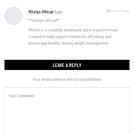
6 months ago
Mitolyn Official
Says
**mitolyn official**
Mitolyn is a carefully developed, plant-based formula
created to help support metabolic efficiency and
encourage healthy, lasting weight management.
LEAVE A REPLY
Your email address will not be published.