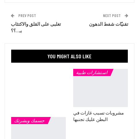
PREV POST
NEXT POST
تقنيّات شفط الدهون
تغلبى على القلق والاكتئاب
بـ…؟؟
YOU MIGHT ALSO LIKE
استشارات طبية
مشروبات تسبب غازات في
البطن عليك تجنبها
جسمك وبشرتك