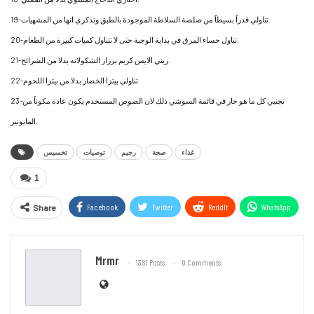
19-تناولي قدراً بسيطاً من صلصة السلاطة الموجودة بالطبق وتذكري انها من المشهيات.
20-تناول حساء المرق في بداية الوجبة حتى لا تتناول كميات كبيرة من الطعام.
21-زيني الايس كريم برزاز الشكولاته بدلا من الشرائح.
22-تناولي بيتزا الخضار بدلا من بيتزا اللحوم
23-تجنبي كل ما هو حار في قائمة السوشي ذلك لان الصوص المستخدم يكون عادة مكوناً من
المايونيز.
غذاء
صحة
رجيم
توصيات
تخسيس
1
Facebook
Twitter
ReddIt
WhatsApp
Share
Email
Mrmr
1381 Posts
0 Comments