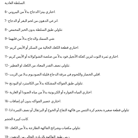
السلطة العادية.
6- اختاري بيتزا الدجاج بدلاً من الببروني.
7- انزعي الدهون من لحم البقر أو الدجاج.
8- تناولي طبق السلطة بدون الخبز المحمص.
9- شي السمك والدجاج بدلاً من قليهما.
10- اختاري قطعة الكعك الخالية من السكر أو الآيس كريم.
11- اختاري ثمرة التوت لتزين كعكة الأنجيل فود بدلاً من صلصة الشوكولاته أو الآيس كريم.
12- تناولي نصف القدر المعتاد من الكعك او الفطير.
13- اقلي الخصار واللحوم في مرقة الدجاج قليلة الصوديوم بدلا من الزيت.
14- تناولي طبق الفواكه المشكلة بدلاً من الكاسترد او البودنج.
15- اختاري المياه الفواره أو الكربونية بدلاً من مياه الصودا أو الغازية.
16- اختاري عصير الفواكه بدون أي إضافات.
17- تناولي قطعة صغيرة بحجم كرة التنس من فاكهة التفاح أو الخوخ أو البرتقال أو نصف الثمرة اذا
كانت كبيرة الحجم.
18- تناولي مكعبات وشرائح الفاكهة الطازجة بدلاً من الكعك.
19- زيني طبق الفاكهة بالزبادي الخالي من الدهون.