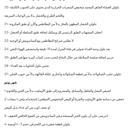
20- تناولي العشاء الجاهز المجمد منخفض السعرات الحرارية الذي يحتوي على الحبوب الكاملة
واللحم الطري والخضار بدلا من الوجبات السريعة.
21- تناولي الخضار المطهي بالبخار بدلاً من البطاطس والأرز أو طبق المكرونة.
22- اجعلى المشهيات الطبق الرئيسي لكِ ويمكنكِ إضافة طبق السلطة أو الخضار.
23- لا تطلبي شرائح البطاطس مع الساندويتش أو الوجبة.
24- بعد تناول وجبة الغداء تجولي في فناء المنزل لمدة 15 دقيقة واستنشقي الهواء النقي.
25- جربي إضافة صلصة السلاطة من خلال البخاخ لتجنب صب كميات كبيرة منها في الطبق.
26 – تجنبي تناول الحلويات بعد الغداء.
27- تناولي حليب الشكولاته بدلاً من قطعة الشكولاته واختاري علكة الفاكهة بدلاً من حبوب الجلي.
شهر يونيو
1-اضيفي البصل والفلفل والسبانخ، والمشروم إلى طبق الأومليت بدلاً من الجبن واللحوم
2-خففي من دسامة طبق الأومليت والفريتا أو البيض المخفوض (المطجن) باستخدام بياض 4 بيضات
او نصف كوب من أي غذاء بديل للبيض.
3- احرصى على أن يكون الخبز المستخدم في الساندويتش من القمح الخالص الخفيف.
4- تناولي قطعة صغيرة من اللحم في حجم 3 – 4 أونصة