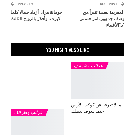
PREV POST
NEXT POST
المغربية بسمة تتبرأ من
جومانة مراد: أزداد جمالا كلما
وصف جمهور تامر حسني
كبرت.. وأفكر بالزواج الثالث
بـ”الأغبياء”
YOU MIGHT ALSO LIKE
غرائب وطرائف
ما لا تعرفه عن كوكب الأرض
حتما سوف يذهلك
غرائب وطرائف