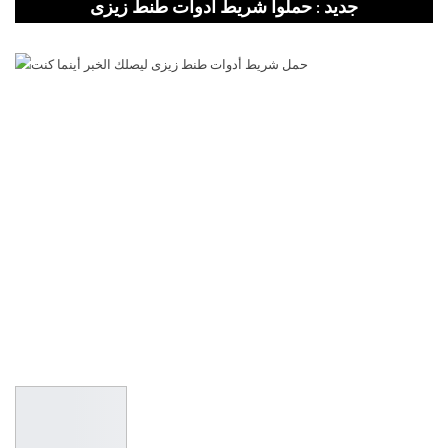
جديد : حملوا شريط أدوات طنط زيزى