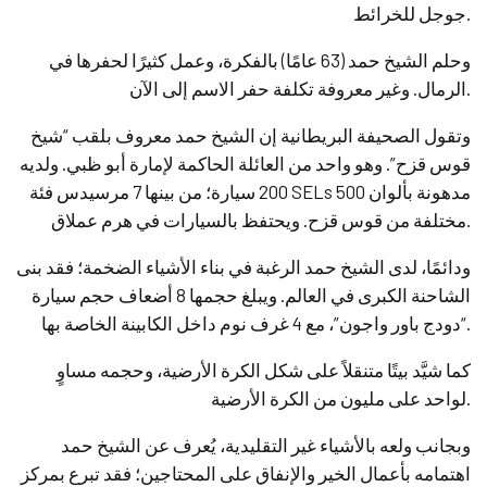
جوجل للخرائط.
وحلم الشيخ حمد (63 عامًا) بالفكرة، وعمل كثيرًا لحفرها في
الرمال. وغير معروفة تكلفة حفر الاسم إلى الآن.
وتقول الصحيفة البريطانية إن الشيخ حمد معروف بلقب “شيخ
قوس قزح”. وهو واحد من العائلة الحاكمة لإمارة أبو ظبي. ولديه
200 سيارة؛ من بينها 7 مرسيدس فئة SELs 500 مدهونة بألوان
مختلفة من قوس قزح. ويحتفظ بالسيارات في هرم عملاق.
ودائمًا، لدى الشيخ حمد الرغبة في بناء الأشياء الضخمة؛ فقد بنى
الشاحنة الكبرى في العالم. ويبلغ حجمها 8 أضعاف حجم سيارة
“دودج باور واجون”، مع 4 غرف نوم داخل الكابينة الخاصة بها.
كما شيَّد بيتًا متنقلاً على شكل الكرة الأرضية، وحجمه مساوٍ
لواحد على مليون من الكرة الأرضية.
وبجانب ولعه بالأشياء غير التقليدية، يُعرف عن الشيخ حمد
اهتمامه بأعمال الخير والإنفاق على المحتاجين؛ فقد تبرع بمركز