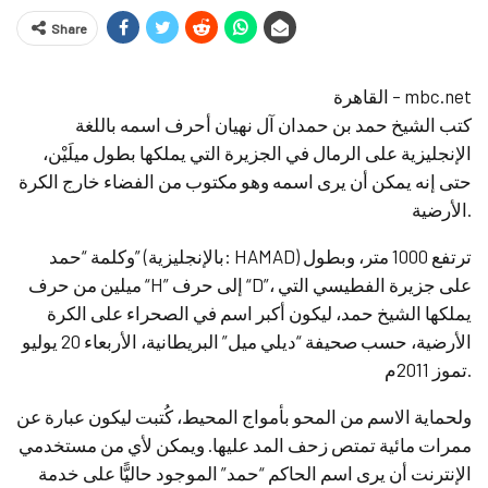
Share
القاهرة – mbc.net
كتب الشيخ حمد بن حمدان آل نهيان أحرف اسمه باللغة
الإنجليزية على الرمال في الجزيرة التي يملكها بطول ميلَيْن،
حتى إنه يمكن أن يرى اسمه وهو مكتوب من الفضاء خارج الكرة
الأرضية.
وكلمة “حمد” (بالإنجليزية: HAMAD) ترتفع 1000 متر، وبطول
ميلين من حرف “H” إلى حرف “D”، على جزيرة الفطيسي التي
يملكها الشيخ حمد، ليكون أكبر اسم في الصحراء على الكرة
الأرضية، حسب صحيفة “ديلي ميل” البريطانية، الأربعاء 20 يوليو
تموز 2011م.
ولحماية الاسم من المحو بأمواج المحيط، كُتبت ليكون عبارة عن
ممرات مائية تمتص زحف المد عليها. ويمكن لأي من مستخدمي
الإنترنت أن يرى اسم الحاكم “حمد” الموجود حاليًّا على خدمة