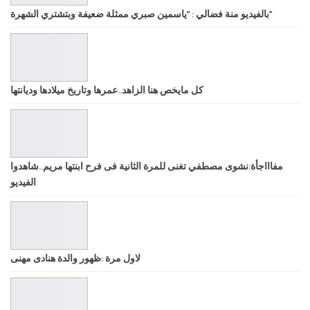
بالفيديو منة فضالي : “ياسمين صبري ممثلة ضعيفة وبتشتري الشهرة”
كل مايخص هنا الزاهد..عمرها وتاريخ ميلادها وديانتها
مفاااجأة:نشوى مصطفي تغنى للمرة الثانية فى فرح ابنتها مريم..شاهدوا
الفيديو
لاول مرة :ظهور والدة هنادى مهنى