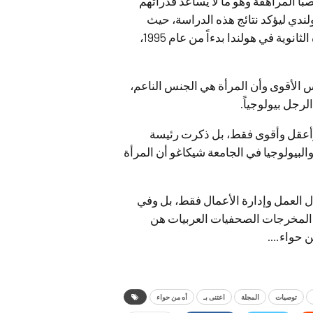
لصبا المراهقة وهو ما لا يساعد قدراتهم
لندي ليؤكد نتائج هذه الدراسة، حيث
يشير التقرير إلي أن عدد الفتيات اللاتي حصلن علي شهادة الثانوية في هولندا بدءاً من عام 1995،
 الأقوى وأن المرأة هي الجنس الناعم،
رجل بيولوجياً.
 وأعقل وأقوى فقط، بل ذكرت رئيسة
البيولوجيا في الجامعة شيكاغو أن المرأة
ل العمل وإدارة الأعمال فقط، بل وفي
ن المخرجات الصحفيات العربيات هن
من حواء….
توصيات
المجلة
اعتنى بـ
أه من حواء