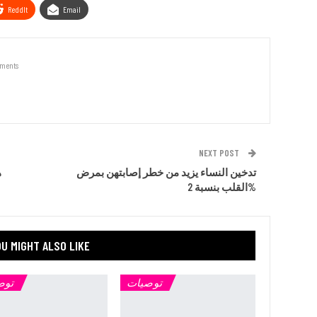
ReddIt
Email
ments
NEXT POST
تدخين النساء يزيد من خطر إصابتهن بمرض
ه
القلب بنسبة 2%
U MIGHT ALSO LIKE
توصيات
توص