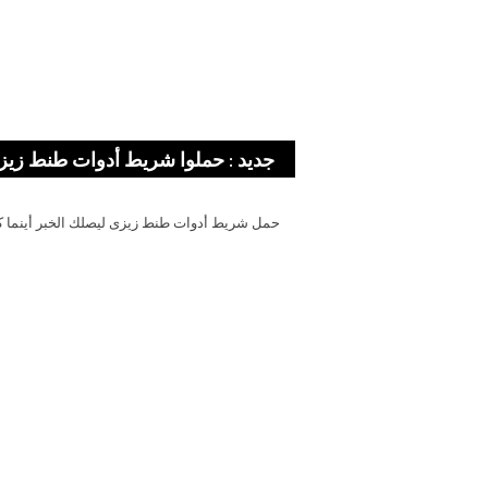
جديد : حملوا شريط أدوات طنط زيز