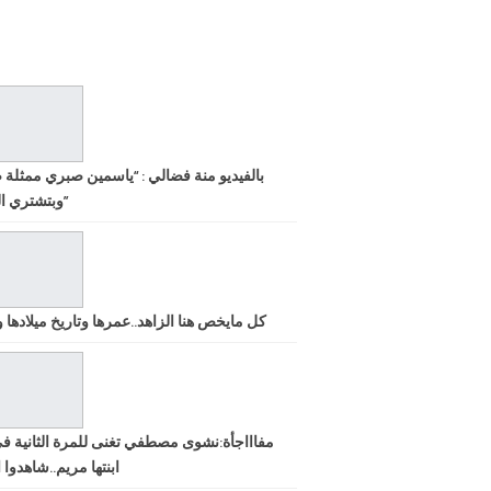
بالفيديو منة فضالي : “ياسمين صبري ممثلة 
وبتشتري الشهرة”
كل مايخص هنا الزاهد..عمرها وتاريخ ميلادها ود
مفاااجأة:نشوى مصطفي تغنى للمرة الثانية ف
ابنتها مريم..شاهدوا ا