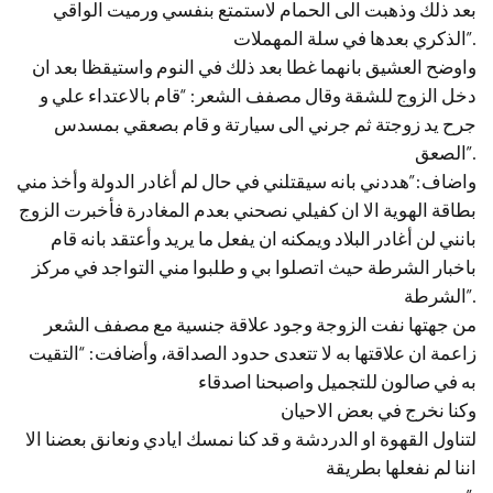
بعد ذلك وذهبت الى الحمام لاستمتع بنفسي ورميت الواقي
الذكري بعدها في سلة المهملات”.
واوضح العشيق بانهما غطا بعد ذلك في النوم واستيقظا بعد ان
دخل الزوج للشقة وقال مصفف الشعر: “قام بالاعتداء علي و
جرح يد زوجتة ثم جرني الى سيارتة و قام بصعقي بمسدس
الصعق”.
واضاف:”هددني بانه سيقتلني في حال لم أغادر الدولة وأخذ مني
بطاقة الهوية الا ان كفيلي نصحني بعدم المغادرة فأخبرت الزوج
بانني لن أغادر البلاد ويمكنه ان يفعل ما يريد وأعتقد بانه قام
باخبار الشرطة حيث اتصلوا بي و طلبوا مني التواجد في مركز
الشرطة”.
من جهتها نفت الزوجة وجود علاقة جنسية مع مصفف الشعر
زاعمة ان علاقتها به لا تتعدى حدود الصداقة، وأضافت: “التقيت
به في صالون للتجميل واصبحنا اصدقاء
وكنا نخرج في بعض الاحيان
لتناول القهوة او الدردشة و قد كنا نمسك ايادي ونعانق بعضنا الا
اننا لم نفعلها بطريقة