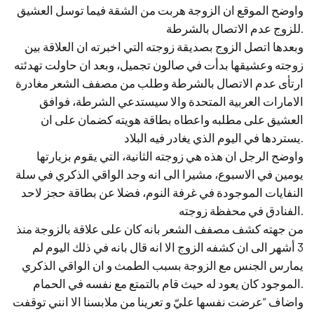
واوضح الموقع ان الزوجة هربت من الشقة فيما توسل العشيق
للزوج عدم الاتصال بالشرطة.
وبعدها اتصل الزوج بصديقة زوجته التي اخبرته ان العلاقة بين
زوجته وعشيقها بدأت في صالون تجميل، وبعد ان حاولت تهدئته
ارتأى عدم الاتصال بالشرطة وطلب من مصفف الشعر مغادرة
الامارات العربية المتحدة والا سيستدعي الشرطة، فوافق
العشيق على مطلبه واعطاه بطاقة هويته كضمان على ان
يستردها في اليوم الذي يغادر فيه البلاد.
واوضح الرجل ان هذه هي زوجته الثانية، التي يقوم بزيارتها
يومين في الاسبوع، مشيرا الى انه وجد الواقي الذكري في سلة
النفايات الموجودة في غرفة النوم، فضلا عن بطاقة حجز لاحد
الفنادق في محفظة زوجته.
من جهته كشف مصفف الشعر بانه كان على علاقة بالزوجة منذ
3 أشهر الى ان كشفه الزوج الا انه قال بانه في ذلك اليوم لم
يمارس الجنس مع الزوجة بسبب الطمث و ان الواقي الذكري
الموجود كان يعود له حيث قام بالتمتع مع نفسه في الحمام.
واضاف “عرضت نفسها عليّ و تعرينا من ملابسنا الا انني توقفت