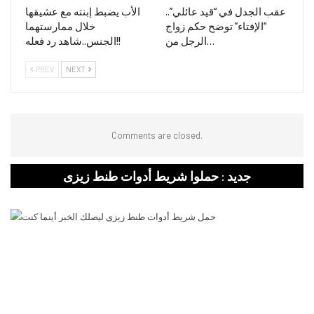
عقب الجدل في “قيد عائلي”..
الأب يضبط إبنته مع عشيقها
“الإفتاء” توضح حكم زواج
خلال ممارستهما
الرجل من…
الجنس..شاهد رد فعله!!
PREV
NEXT
Comments are closed.
جديد : حملوا شريط أدوات طنط زيزى