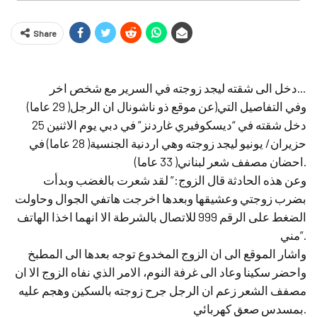
Share
دخل الى شقته ليجد زوجته في السرير مع شخص اخر…
وفي التفاصيل التي(عن موقع ذو ناشونال ان الرجل( 29 عاما)
دخل شقته في “ديسكوفيري غاردنز” في دبي يوم الاثنين 25
حزيران/ يونيو ليجد زوجته وهي اردنية الجنسية( 28 عاما) في
احضان مصفف شعر لبناني( 33 عاما).
وعن هذه الحادثة قال الزوج:” لقد شعرت بالغضب وبدأت
بضرب زوجتي وعشيقها وبعدها اخرجت هاتفي الجوال وحاولت
الضغط على الرقم 999 للاتصال بالشرطة الا انهما اخذا الهاتف
مني”.
واشار الموقع الى ان الزوج المخدوع توجه بعدها الى المطبخ
واحضر سكينا وعاد الى غرفة النوم، الامر الذي نفاه الزوج الا ان
مصفف الشعر زعم ان الرجل جرح زوجته بالسكين وهجم عليه
بمسدس صعق كهربائي.