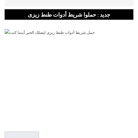
جديد : حملوا شريط أدوات طنط زيزى