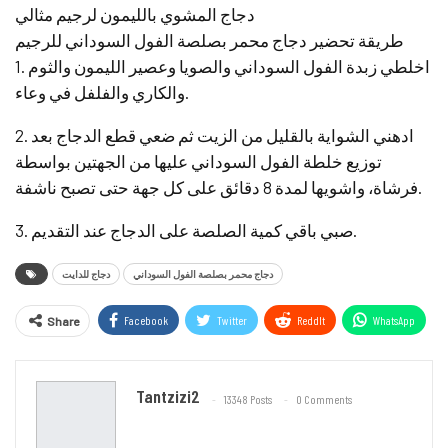
دجاج المشوي بالليمون لرجيم مثالي
طريقة تحضير دجاج محمر بصلصة الفول السوداني للرجيم
1. اخلطي زبدة الفول السوداني والصويا وعصير الليمون والثوم
والكاري والفلفل في وعاء.
2. ادهني الشواية بالقليل من الزيت ثم ضعي قطع الدجاج بعد
توزيع خلطة الفول السوداني عليها من الجهتين بواسطة
فرشاة، واشويها لمدة 8 دقائق على كل جهة حتى تصبح ناشفة.
3. صبي باقي كمية الصلصة على الدجاج عند التقديم.
دجاج محمر بصلصة الفول السوداني
دجاج للدايت
Facebook
Twitter
ReddIt
WhatsApp
Share
Email
Tantzizi2
13348 Posts
0 Comments