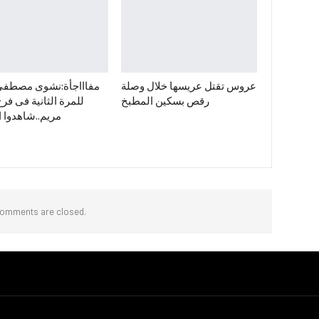
عروس تقتل عريسها خلال وصلة
مفاااجأة:نشوى مصطفي
رقص بسكين المطبخ
للمرة الثانية فى فرح 
مريم..شاهدوا ا
omments are closed.