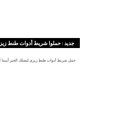
جديد : حملوا شريط أدوات طنط زيز