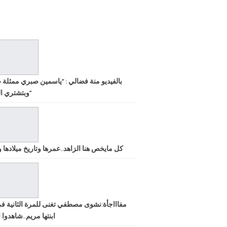
بالفيديو منة فضالي : “ياسمين صبري ممثلة 
وبتشتري الشهرة”
كل مايخص هنا الزاهد..عمرها وتاريخ ميلادها ود
مفاااجأة:نشوى مصطفي تغنى للمرة الثانية ف
ابنتها مريم..شاهدوا ا