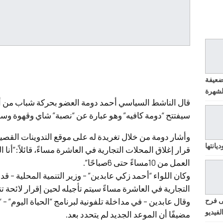
ضعيفة
قال الناشط السياسي أحمد دومة العضو بحركة شباب من أجل 
سيفتتح “دومة كافيه” وهو عبارة عن “نصبة” شاي وقهوة وس
وأشار دومة من خلال تغريدة له على موقع التدوينات القصيرة
يانتها
قرار إغلاق المحلات التجارية في العاشرة مساءً، قائلاً:”أنا 
العمل من 10مساءً حتى 6صباحًا”.
وكان اللواء “أحمد زكي عابدين” – وزير التنمية المحلية – ق
التجارية في العاشرة مساءً سيتم تأجيله لحين إقرار لائحة تنف
ى فرح
وقال عابدين – في مداخلة تلفونية لبرنامج “الحياة اليوم” –
لفيديو
مضيفًا أن الموعد الجديد لم يتحدد بعد.