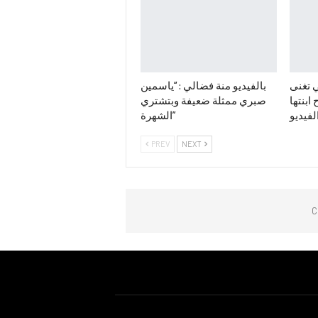
 تغنى
بالفيديو منة فضالي : “ياسمين
ابنتها
صبري ممثلة ضعيفة وبتشتري
لفيديو
الشهرة”
PREV
NEXT
C