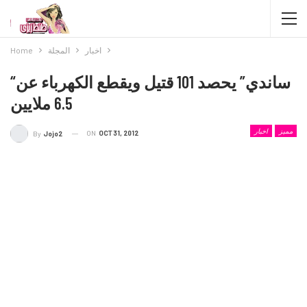
اخبار
المجلة
Home
“ساندي” يحصد 101 قتيل ويقطع الكهرباء عن
6.5 ملايين
مميز
اخبار
ON
OCT 31, 2012
By
Jojo2