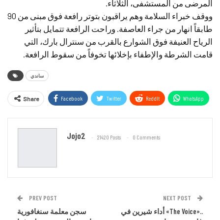
المرضى من المستشفى، الثلاثاء.
ووقف خبراء السلامة وهم يراقبون بتوتر رافعة فوق مبنى من 90
طابقاً انهار من جراء العاصفة. وراحت الرافعة تتمايل بتأثير
الرياح العنيفة فوق الشوارع بالقرب من سنترال بارك، التي
قامت الشرطة والإطفاء بإخلائها تخوفاً من سقوط الرافعة.
ساندي
Facebook
Twitter
ReddIt
WhatsApp
Share
Email
Jojo2
21420 Posts
0 Comments
PREV POST
NEXT POST
أداء شيرين في «The Voice»..
سجن معلمة سنغافورية