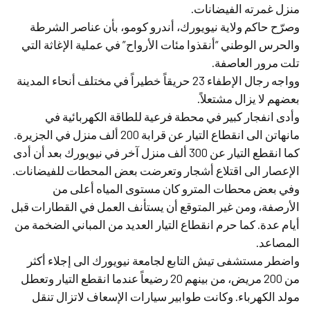
منزل غمرته الفيضانات.
وصرّح حاكم ولاية نيويورك، أندرو كومو، بأن عناصر الشرطة
والحرس الوطني “أنقذوا مئات الأرواح” في عملية الإغاثة التي
تلت مرور العاصفة.
وواجه رجال الإطفاء 23 حريقاً خطيراً في مختلف أنحاء المدينة
بعضهم لا يزال مشتعلاً.
وأدى انفجار كبير في محطة فرعية للطاقة الكهربائية في
مانهاتن الى انقطاع التيار عن قرابة 200 ألف منزل في الجزيرة.
كما انقطع التيار عن 300 ألف منزل آخر في نيويورك بعد أن أدى
الإعصار الى اقتلاع أشجار وتعرضت بعض المحطات للفيضانات.
وفي بعض محطات المترو كان مستوى المياه أعلى من
الأرصفة، ومن غير المتوقع أن يستأنف العمل في القطارات قبل
أيام عدة. كما حرم انقطاع التيار العديد من المباني الضخمة من
المصاعد.
واضطر مستشفى تيش التابع لجامعة نيويورك الى إجلاء أكثر
من 200 مريض، من بينهم 20 رضيعاً عندما انقطع التيار وتعطل
مولد الكهرباء. وكانت طوابير سيارات الإسعاف لاتزال تنقل