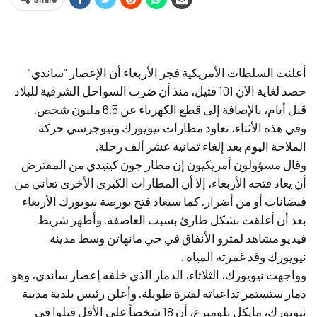
أعلنت السلطات الأمريكية فجر الأربعاء أن الإعصار “ساندي”
حصد لغاية الآن 101 قتيل، منذ أن ضرب السواحل الشرقية للبلاد
قبل أيام، بالإضافة إلى قطع الكهرباء عن 6.5 مليون شخص.
وفي هذه الأثناء، تعاود مطارات نيويورك ونيوجرسي حركة
الملاحة اليوم بعد إلغاء ثمانية عشر ألف رحلة.
وقال مسؤولون أمريكيون إن مطار جون كينيدي من المفترض
أن يعاد فتحه الأربعاء، إلا أن المطارات الكبرى الأخرى تعاني من
فيضانات أو من أضرار. كما سيعاد فتح بورصة نيويورك الأربعاء
بعد أن أغلقت بشكل طارئ بسبب العاصفة. وأظهر شريط
فيديو مشاهد لمترو الأنفاق في حي مانهاتن وسط مدينة
نيويورك وقد غمرته المياه .
وواجهت نيويورك، الثلاثاء، الدمار الذي خلفه إعصار ساندي، وهو
دمار ستستمر تداعياته لفترة طويلة. وأعلن رئيس بلدية مدينة
نيويورك، مايكل بلومبرغ، أن 18 شخصاً على الأقل قتلوا في