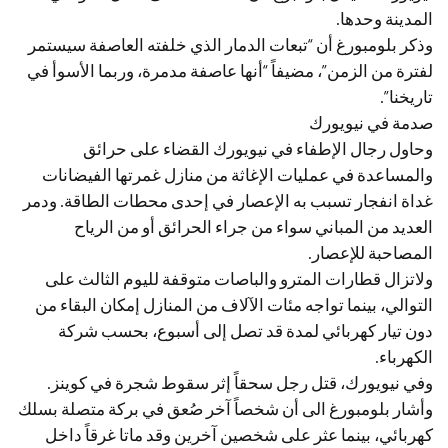
المدينة وحدها.
وذكر بلومبورغ أن “تبعات الدمار الذي خلفته العاصفة سيستمر
لفترة من الزمن”، مضيفاً “أنها عاصفة مدمرة، وربما الأسوأ في
تاريخنا”.
صدمة في نيويورك
وحاول رجال الإطفاء في نيويورك القضاء على حرائق
والمساعدة في عمليات الإغاثة من منازل غمرتها الفيضانات
غداة انفجار تسبب به الإعصار في إحدى محطات الطاقة. ودمر
العديد من المباني سواء من جراء الحرائق أو من الرياح
المصاحبة للإعصار.
ولاتزال قطارات المترو والباصات متوقفة لليوم الثالث على
التوالي، بينما تواجه مئات الآلاف من المنازل إمكان البقاء من
دون تيار كهربائي لمدة قد تصل إلى أسبوع، بحسب شركة
الكهرباء.
وفي نيويورك، قتل رجل سحقاً إثر سقوط شجرة في كوينز.
وأشار بلومبورغ الى أن شخصاً آخر صُعق في بركة متصلة بسلك
كهربائي، بينما عثر على شخصين آخرين وقد ماتا غرقاً داخل