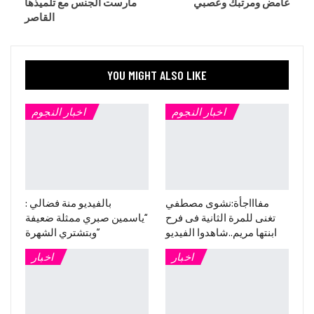
غامض ومرتبك وعصبي
مارست الجنس مع تلميذها
القاصر
YOU MIGHT ALSO LIKE
اخبار النجوم
اخبار النجوم
مفاااجأة:نشوى مصطفي
بالفيديو منة فضالي :
تغنى للمرة الثانية فى فرح
“ياسمين صبري ممثلة ضعيفة
ابنتها مريم..شاهدوا الفيديو
وبتشتري الشهرة”
اخبار
اخبار