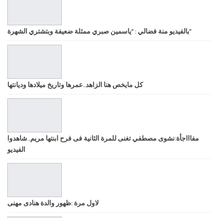
بالفيديو منة فضالي : “ياسمين صبري ممثلة ضعيفة وبتشتري الشهرة”
كل مايخص هنا الزاهد..عمرها وتاريخ ميلادها وديانتها
مفاااجأة:نشوى مصطفي تغنى للمرة الثانية فى فرح ابنتها مريم..شاهدوا
الفيديو
لاول مرة :ظهور والدة هنادى مهنى