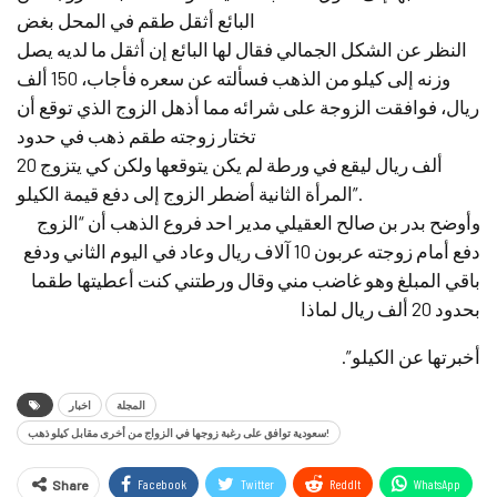
البائع أثقل طقم في المحل بغض
النظر عن الشكل الجمالي فقال لها البائع إن أثقل ما لديه يصل
وزنه إلى كيلو من الذهب فسألته عن سعره فأجاب، 150 ألف
ريال، فوافقت الزوجة على شرائه مما أذهل الزوج الذي توقع أن
تختار زوجته طقم ذهب في حدود
20 ألف ريال ليقع في ورطة لم يكن يتوقعها ولكن كي يتزوج
المرأة الثانية أضطر الزوج إلى دفع قيمة الكيلو”.
وأوضح بدر بن صالح العقيلي مدير احد فروع الذهب أن “الزوج
دفع أمام زوجته عربون 10 آلاف ريال وعاد في اليوم الثاني ودفع
باقي المبلغ وهو غاضب مني وقال ورطتني كنت أعطيتها طقما
بحدود 20 ألف ريال لماذا
أخبرتها عن الكيلو”.
المجلة
اخبار
سعودية توافق على رغبة زوجها في الزواج من أخرى مقابل كيلو ذهب!
Facebook
Twitter
ReddIt
WhatsApp
Share