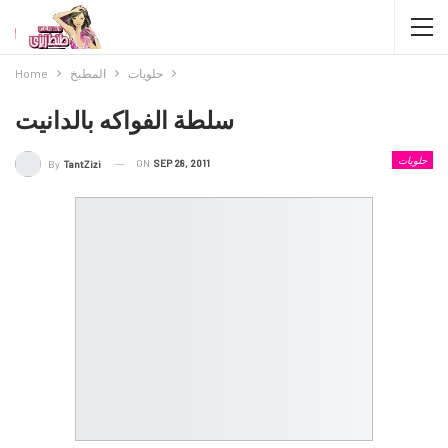
حلويات
المطبخ
Home
سلطة الفواكه بالدانيت
حلويات
ON
SEP 28, 2011
By
TantZizi