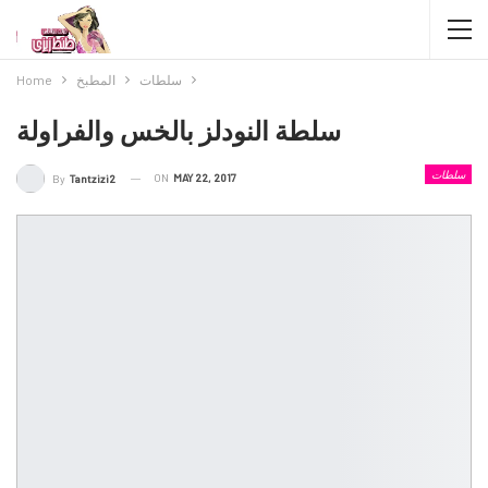
سلطات
المطبخ
Home
سلطة النودلز بالخس والفراولة
سلطات
ON
MAY 22, 2017
By
Tantzizi2