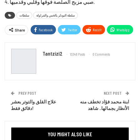
4. صبي مزيج الصلصة فوقها وقلبي وقدميها.
سلطة النودلز بالخس والفراولة
سلطات
Facebook
Twitter
ReddIt
WhatsApp
Share
Email
Tantzizi2
13348 Posts
0 Comments
PREV POST
NEXT POST
ابنة محمد فؤاد تخطف منه
علاج القلق والتوتر بعشر
الأنظار بجمالها.. شاهد
دقائق فقط!
YOU MIGHT ALSO LIKE