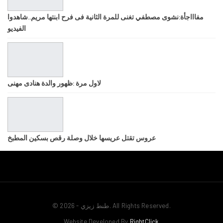
مفاااجأة:نشوى مصطفي تغنى للمرة الثانية فى فرح ابنتها مريم..شاهدوا
الفيديو
لاول مرة :ظهور والدة هنادى مهنى
عروس تقتل عريسها خلال وصلة رقص بسكين المطبخ
© 2026 - طنط زيزي. All Rights Reserved.
Website Developed By
RightClick