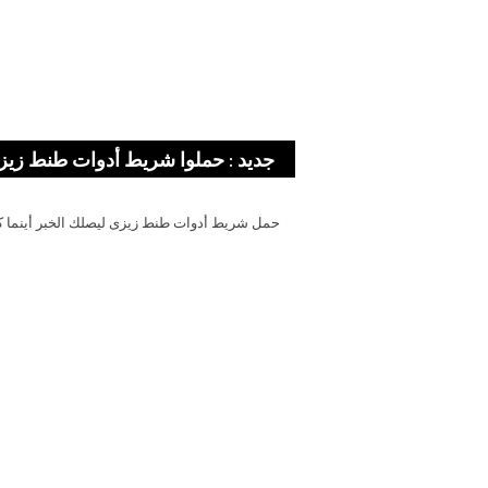
جديد : حملوا شريط أدوات طنط زيز