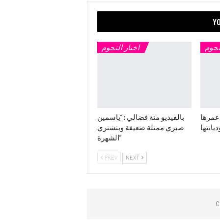
YO
نجوم
اخبار النجوم
.عمرها
بالفيديو منة فضالي : “ياسمين
ديانتها
صبري ممثلة ضعيفة وبتشتري
الشهرة”
PREV
NEXT
C