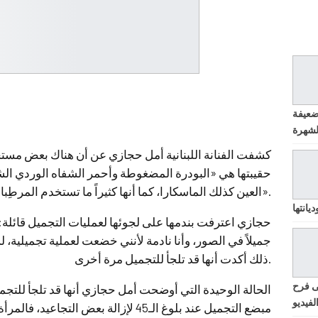
ضعيفة
كشفت الفنانة اللبنانية أمل حجازي عن أن هناك بعض مستح
حقيبتها هي «البودرة المضغوطة وأحمر الشفاه الوردي ال
العين كذلك الماسكارا، كما أنها كثيراً ما تستخدم المرطِبات الجلدية على مدار اليوم».
يانتها
حجازي اعترفت بندمها على لجوئها لعمليات التجميل قائلة: «يز
جميلاً في الصور، وأنا نادمة لأنني خضعت لعملية تجميلية،
ذلك أكدت أنها قد تلجأ للتجميل مرة أخرى.
ى فرح
الحالة الوحيدة التي أوضحت أمل حجازي أنها قد تلجأ للتجم
لفيديو
مبضع التجميل عند بلوغ الـ45 لإزالة بعض ا