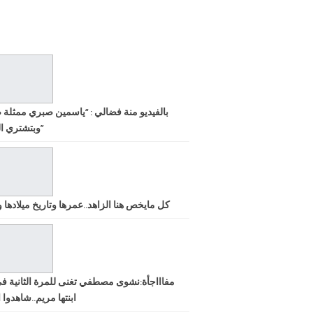
بالفيديو منة فضالي : “ياسمين صبري ممثلة 
وبتشتري الشهرة”
كل مايخص هنا الزاهد..عمرها وتاريخ ميلادها ود
مفاااجأة:نشوى مصطفي تغنى للمرة الثانية ف
ابنتها مريم..شاهدوا ا