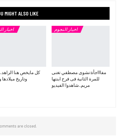
U MIGHT ALSO LIKE
اخبار النجوم
اخبار ال
مفاااجأة:نشوى مصطفي تغنى
كل مايخص هنا الزاهد.
للمرة الثانية فى فرح ابنتها
وتاريخ ميلادها و
مريم..شاهدوا الفيديو
omments are closed.