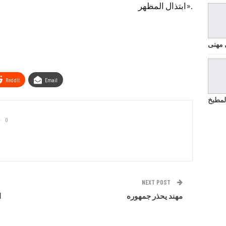
ابتذال المظهر».
 مهنى
ReddIt
Email
لمطبخ
0
NEXT POST
مهند يحذر جمهوره
ا