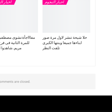
اخبار النجوم
اخبار ال
حلا شيحة تنشر لاول مرة صور
مفاااجأة:نشوى مصطفي
ابناءها جميعا وبنتها الكبرى
للمرة الثانية فى فرح 
تلفت النظر
مريم..شاهدوا ا
omments are closed.