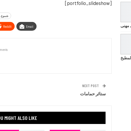
[portfolio_slideshow]
شموع ر
 مهنى
ReddIt
Email
ments
لمطبخ
NEXT POST
ستائر حمامات
U MIGHT ALSO LIKE