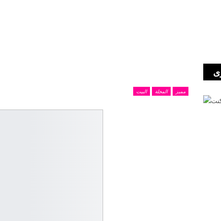
ى
مميز
المجلة
البيت