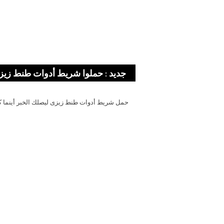
جديد : حملوا شريط أدوات طنط زيز