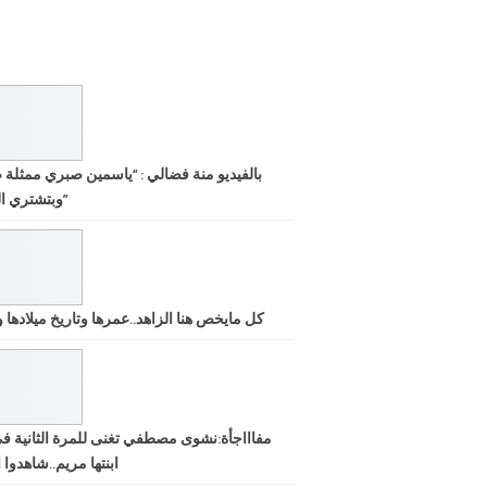
بالفيديو منة فضالي : “ياسمين صبري ممثلة 
وبتشتري الشهرة”
كل مايخص هنا الزاهد..عمرها وتاريخ ميلادها ود
مفاااجأة:نشوى مصطفي تغنى للمرة الثانية ف
ابنتها مريم..شاهدوا ا