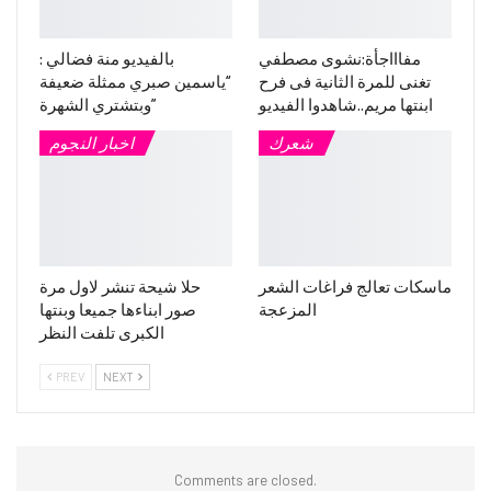
مفاااجأة:نشوى مصطفي
بالفيديو منة فضالي :
تغنى للمرة الثانية فى فرح
“ياسمين صبري ممثلة ضعيفة
ابنتها مريم..شاهدوا الفيديو
وبتشتري الشهرة”
شعرك
اخبار النجوم
ماسكات تعالج فراغات الشعر
حلا شيحة تنشر لاول مرة
المزعجة
صور ابناءها جميعا وبنتها
الكبرى تلفت النظر
PREV
NEXT
Comments are closed.