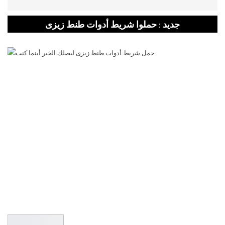
جديد : حملوا شريط أدوات طنط زيزى