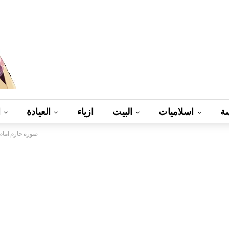
ة
اسلاميات
البيت
ازياء
العيادة
ا
صورة حازم امام 