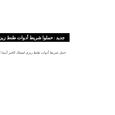
جديد : حملوا شريط أدوات طنط زيز